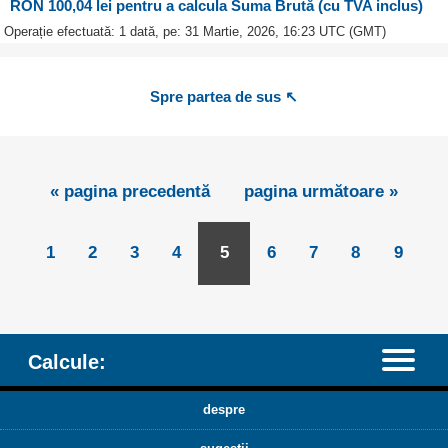
RON 100,04 lei pentru a calcula Suma Brută (cu TVA inclus)
Operație efectuată: 1 dată, pe: 31 Martie, 2026, 16:23 UTC (GMT)
Spre partea de sus ↖
« pagina precedentă
pagina următoare »
1
2
3
4
5
6
7
8
9
Calcule:
despre