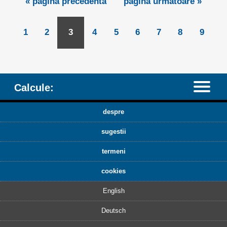
« pagina precedentă
pagina următoare »
1
2
3
4
5
6
7
8
9
Calcule:
despre
sugestii
termeni
cookies
English
Deutsch