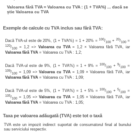
Valoarea fără TVA = Valoarea cu TVA : (1 + TVA%) ... dacă se
știe Valoarea cu TVA
Exemple de calcule cu TVA inclus sau fără TVA:
100
20
Dacă TVA-ul este de 20%, (1 + TVA%) = 1 + 20% =
/
+
/
=
100
100
120
/
= 1,2 =>
Valoarea cu TVA
= 1,2 × Valoarea fără TVA, iar
100
Valoarea fără TVA
= Valoarea cu TVA : 1,2;
100
9
Dacă TVA-ul este de 9%, (1 + TVA%) = 1 + 9% =
/
+
/
=
100
100
109
/
= 1,09 =>
Valoarea cu TVA
= 1,09 × Valoarea fără TVA, iar
100
Valoarea fără TVA
= Valoarea cu TVA : 1,09;
100
5
Dacă TVA-ul este de 5%, (1 + TVA%) = 1 + 5% =
/
+
/
=
100
100
105
/
= 1,05 =>
Valoarea cu TVA
= 1,05 × Valoarea fără TVA, iar
100
Valoarea fără TVA
= Valoarea cu TVA : 1,05;
Taxa pe valoarea adăugată (TVA) este tot o taxă
TVA este un impozit indirect suportat de consumatorul final al bunului
sau serviciului respectiv.