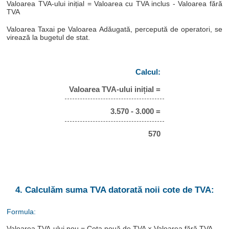
Valoarea TVA-ului inițial = Valoarea cu TVA inclus - Valoarea fără
TVA
Valoarea Taxai pe Valoarea Adăugată, percepută de operatori, se
virează la bugetul de stat.
Calcul:
Valoarea TVA-ului inițial =
3.570 - 3.000 =
570
4. Calculăm suma TVA datorată noii cote de TVA:
Formula:
Valoarea TVA-ului nou = Cota nouă de TVA × Valoarea fără TVA