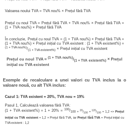
Valoarea noului TVA = TVA nou% × Prețul fără TVA
Prețul cu noul TVA = Prețul fără TVA + TVA nou% × Prețul fără TVA =
(1 + TVA nou%) × Prețul fără TVA
În concluzie, Prețul cu noul TVA = (1 + TVA nou%) × Prețul fără TVA =
(1 + TVA nou%) × Prețul inițial cu TVA existent : (1 + TVA existent%) =
(1 + TVA nou%)
/
× Prețul inițial cu TVA existent
(1 + TVA existent%)
(1 + TVA nou%)
Prețul cu noul TVA =
/
× Prețul
(1 + TVA existent%)
inițial cu TVA existent
Exemple de recalculare a unei valori cu TVA inclus la o
valoare nouă, cu alt TVA inclus:
Cazul 1: TVA existent = 20%, TVA nou = 19%
Pasul 1, Calculează valoarea fără TVA:
100
(1 + TVA existent%) = 1 + 20% =
/
20
120
100 +
/
=
/
= 1,2 =>
Prețul
100
100
inițial cu TVA existent
= 1,2 × Prețul fără TVA, iar
Prețul fără TVA
= Prețul inițial cu
TVA existent : 1,2