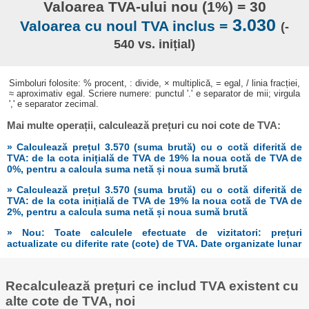
Valoarea TVA-ului nou (1%) = 30
3.030
Valoarea cu noul TVA inclus =
(-
540 vs. inițial)
Simboluri folosite: % procent, : divide, × multiplică, = egal, / linia fracției,
≈ aproximativ egal. Scriere numere: punctul '.' e separator de mii; virgula
',' e separator zecimal.
Mai multe operații, calculează prețuri cu noi cote de TVA:
» Calculează prețul 3.570 (suma brută) cu o cotă diferită de
TVA: de la cota inițială de TVA de 19% la noua cotă de TVA de
0%, pentru a calcula suma netă și noua sumă brută
» Calculează prețul 3.570 (suma brută) cu o cotă diferită de
TVA: de la cota inițială de TVA de 19% la noua cotă de TVA de
2%, pentru a calcula suma netă și noua sumă brută
» Nou: Toate calculele efectuate de vizitatori: prețuri
actualizate cu diferite rate (cote) de TVA. Date organizate lunar
Recalculează prețuri ce includ TVA existent cu
alte cote de TVA, noi