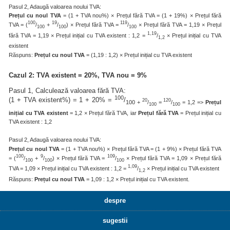
Pasul 2, Adaugă valoarea noului TVA:
Prețul cu noul TVA
= (1 + TVA nou%) × Prețul fără TVA = (1 + 19%) × Prețul fără
100
19
119
TVA = (
/
+
/
) × Prețul fără TVA =
/
× Prețul fără TVA = 1,19 × Prețul
100
100
100
1,19
fără TVA = 1,19 × Prețul inițial cu TVA existent : 1,2 =
/
× Prețul inițial cu TVA
1,2
existent
Răspuns:
Prețul cu noul TVA
= (1,19 : 1,2) × Prețul inițial cu TVA existent
Cazul 2: TVA existent = 20%, TVA nou = 9%
Pasul 1, Calculează valoarea fără TVA:
100
(1 + TVA existent%) = 1 + 20% =
/
20
120
100 +
/
=
/
= 1,2 =>
Prețul
100
100
inițial cu TVA existent
= 1,2 × Prețul fără TVA, iar
Prețul fără TVA
= Prețul inițial cu
TVA existent : 1,2
Pasul 2, Adaugă valoarea noului TVA:
Prețul cu noul TVA
= (1 + TVA nou%) × Prețul fără TVA = (1 + 9%) × Prețul fără TVA
100
9
109
= (
/
+
/
) × Prețul fără TVA =
/
× Prețul fără TVA = 1,09 × Prețul fără
100
100
100
1,09
TVA = 1,09 × Prețul inițial cu TVA existent : 1,2 =
/
× Prețul inițial cu TVA existent
1,2
Răspuns:
Prețul cu noul TVA
= 1,09 : 1,2 × Prețul inițial cu TVA existent.
despre
sugestii