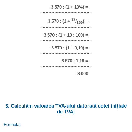
3.570 : (1 + 19%) =
19
3.570 : (1 +
/
) =
100
3.570 : (1 + 19 : 100) =
3.570 : (1 + 0,19) =
3.570 : 1,19 =
3.000
3. Calculăm valoarea TVA-ului datorată cotei inițiale
de TVA:
Formula: