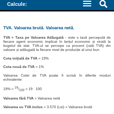
Calcule:
TVA. Valoarea brută. Valoarea netă.
TVA = Taxa pe Valoarea Adăugată
- este o taxă percepută de
fiecare agent economic implicat în lanțul economic și virată la
bugetul de stat. TVA-ul se percepe ca procent (rată TVA) din
valoare și adăugată la fiecare nivel de producție al unui bun.
Cota inițială de TVA
= 19%
Cota nouă de TVA
= 1%
Valoarea Cotei de TVA poate fi scrisă în diferite moduri
echivalente:
19
19% =
/
= 19 : 100
100
Valoarea fără TVA
= Valoarea netă
Valoarea cu TVA inclus
= 3.570 (Lei) = Valoarea brută