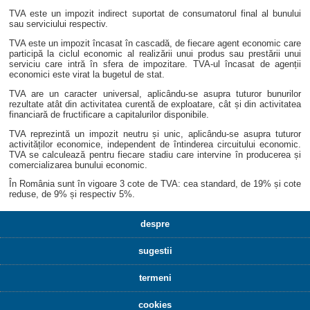
TVA este un impozit indirect suportat de consumatorul final al bunului
sau serviciului respectiv.
TVA este un impozit încasat în cascadă, de fiecare agent economic care
participă la ciclul economic al realizării unui produs sau prestării unui
serviciu care intră în sfera de impozitare. TVA-ul încasat de agenții
economici este virat la bugetul de stat.
TVA are un caracter universal, aplicându-se asupra tuturor bunurilor
rezultate atât din activitatea curentă de exploatare, cât și din activitatea
financiară de fructificare a capitalurilor disponibile.
TVA reprezintă un impozit neutru și unic, aplicându-se asupra tuturor
activităților economice, independent de întinderea circuitului economic.
TVA se calculează pentru fiecare stadiu care intervine în producerea și
comercializarea bunului economic.
În România sunt în vigoare 3 cote de TVA: cea standard, de 19% și cote
reduse, de 9% și respectiv 5%.
despre
sugestii
termeni
cookies