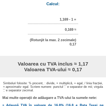
Calcul:
1,169 - 1 =
0,169 ≈
(Rotunjit la max. 2 zecimale)
0,17
Valoarea cu TVA inclus ≈ 1,17
Valoarea TVA-ului ≈ 0,17
Simboluri folosite: % procent, : divide, × multiplică, = egal, / linia fracției,
≈ aproximativ egal. Scriere numere: punctul '.' e separator de mii; virgula
',' e separator zecimal.
Mai multe operații de adăugare a TVA-ului la sumele nete:
» Adaugă TVA în valoare de 16,8% (16,8 e Rata Taxei pe