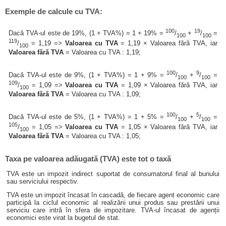
Exemple de calcule cu TVA:
100
19
Dacă TVA-ul este de 19%, (1 + TVA%) = 1 + 19% =
/
+
/
=
100
100
119
/
= 1,19 =>
Valoarea cu TVA
= 1,19 × Valoarea fără TVA, iar
100
Valoarea fără TVA
= Valoarea cu TVA : 1,19;
100
9
Dacă TVA-ul este de 9%, (1 + TVA%) = 1 + 9% =
/
+
/
=
100
100
109
/
= 1,09 =>
Valoarea cu TVA
= 1,09 × Valoarea fără TVA, iar
100
Valoarea fără TVA
= Valoarea cu TVA : 1,09;
100
5
Dacă TVA-ul este de 5%, (1 + TVA%) = 1 + 5% =
/
+
/
=
100
100
105
/
= 1,05 =>
Valoarea cu TVA
= 1,05 × Valoarea fără TVA, iar
100
Valoarea fără TVA
= Valoarea cu TVA : 1,05;
Taxa pe valoarea adăugată (TVA) este tot o taxă
TVA este un impozit indirect suportat de consumatorul final al bunului
sau serviciului respectiv.
TVA este un impozit încasat în cascadă, de fiecare agent economic care
participă la ciclul economic al realizării unui produs sau prestării unui
serviciu care intră în sfera de impozitare. TVA-ul încasat de agenții
economici este virat la bugetul de stat.