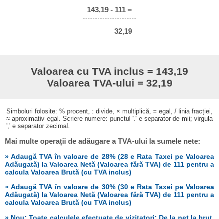
143,19 - 111 =
32,19
Valoarea cu TVA inclus = 143,19
Valoarea TVA-ului = 32,19
Simboluri folosite: % procent, : divide, × multiplică, = egal, / linia fracției,
≈ aproximativ egal. Scriere numere: punctul '.' e separator de mii; virgula
',' e separator zecimal.
Mai multe operații de adăugare a TVA-ului la sumele nete:
» Adaugă TVA în valoare de 28% (28 e Rata Taxei pe Valoarea
Adăugată) la Valoarea Netă (Valoarea fără TVA) de 111 pentru a
calcula Valoarea Brută (cu TVA inclus)
» Adaugă TVA în valoare de 30% (30 e Rata Taxei pe Valoarea
Adăugată) la Valoarea Netă (Valoarea fără TVA) de 111 pentru a
calcula Valoarea Brută (cu TVA inclus)
» Nou: Toate calculele efectuate de vizitatori: De la net la brut,