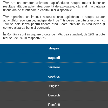
TVA are un caracter universal, aplicându-se asupra tuturor bunurilor
rezultate atât din activitatea curentă de exploatare, cât și din activitatea
financiară de fructificare a capitalurilor disponibile.
TVA reprezintă un impozit neutru și unic, aplicându-se asupra tuturor
activităților economice, independent de întinderea circuitului economic.
TVA se calculează pentru fiecare stadiu care intervine în producerea și
comercializarea bunului economic.
În România sunt în vigoare 3 cote de TVA: cea standard, de 19% și cote
reduse, de 9% și respectiv 5%.
despre
sugestii
termeni
cookies
English
Deutsch
Română