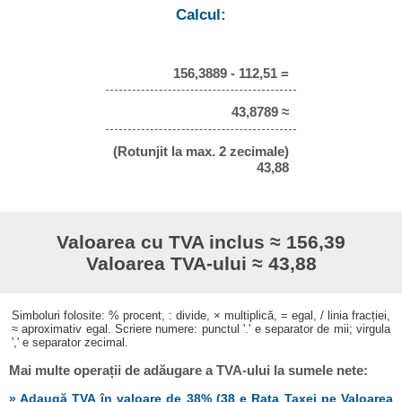
Calcul:
156,3889 - 112,51 =
43,8789 ≈
(Rotunjit la max. 2 zecimale)
43,88
Valoarea cu TVA inclus ≈ 156,39
Valoarea TVA-ului ≈ 43,88
Simboluri folosite: % procent, : divide, × multiplică, = egal, / linia fracției,
≈ aproximativ egal. Scriere numere: punctul '.' e separator de mii; virgula
',' e separator zecimal.
Mai multe operații de adăugare a TVA-ului la sumele nete:
» Adaugă TVA în valoare de 38% (38 e Rata Taxei pe Valoarea