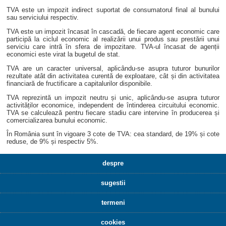
TVA este un impozit indirect suportat de consumatorul final al bunului
sau serviciului respectiv.
TVA este un impozit încasat în cascadă, de fiecare agent economic care
participă la ciclul economic al realizării unui produs sau prestării unui
serviciu care intră în sfera de impozitare. TVA-ul încasat de agenții
economici este virat la bugetul de stat.
TVA are un caracter universal, aplicându-se asupra tuturor bunurilor
rezultate atât din activitatea curentă de exploatare, cât și din activitatea
financiară de fructificare a capitalurilor disponibile.
TVA reprezintă un impozit neutru și unic, aplicându-se asupra tuturor
activităților economice, independent de întinderea circuitului economic.
TVA se calculează pentru fiecare stadiu care intervine în producerea și
comercializarea bunului economic.
În România sunt în vigoare 3 cote de TVA: cea standard, de 19% și cote
reduse, de 9% și respectiv 5%.
despre
sugestii
termeni
cookies