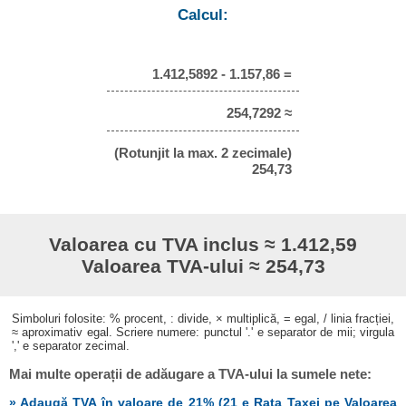
Calcul:
1.412,5892 - 1.157,86 =
254,7292 ≈
(Rotunjit la max. 2 zecimale)
254,73
Valoarea cu TVA inclus ≈ 1.412,59
Valoarea TVA-ului ≈ 254,73
Simboluri folosite: % procent, : divide, × multiplică, = egal, / linia fracției,
≈ aproximativ egal. Scriere numere: punctul '.' e separator de mii; virgula
',' e separator zecimal.
Mai multe operații de adăugare a TVA-ului la sumele nete:
» Adaugă TVA în valoare de 21% (21 e Rata Taxei pe Valoarea