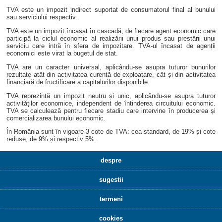
TVA este un impozit indirect suportat de consumatorul final al bunului
sau serviciului respectiv.
TVA este un impozit încasat în cascadă, de fiecare agent economic care
participă la ciclul economic al realizării unui produs sau prestării unui
serviciu care intră în sfera de impozitare. TVA-ul încasat de agenții
economici este virat la bugetul de stat.
TVA are un caracter universal, aplicându-se asupra tuturor bunurilor
rezultate atât din activitatea curentă de exploatare, cât și din activitatea
financiară de fructificare a capitalurilor disponibile.
TVA reprezintă un impozit neutru și unic, aplicându-se asupra tuturor
activităților economice, independent de întinderea circuitului economic.
TVA se calculează pentru fiecare stadiu care intervine în producerea și
comercializarea bunului economic.
În România sunt în vigoare 3 cote de TVA: cea standard, de 19% și cote
reduse, de 9% și respectiv 5%.
despre
sugestii
termeni
cookies