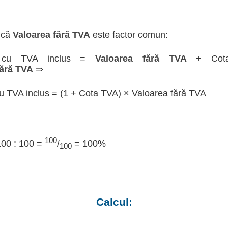
 că
Valoarea fără TVA
este factor comun:
a cu TVA inclus =
Valoarea fără TVA
+ Cot
fără TVA
⇒
u TVA inclus = (1 + Cota TVA) × Valoarea fără TVA
100
100 : 100 =
/
= 100%
100
Calcul: