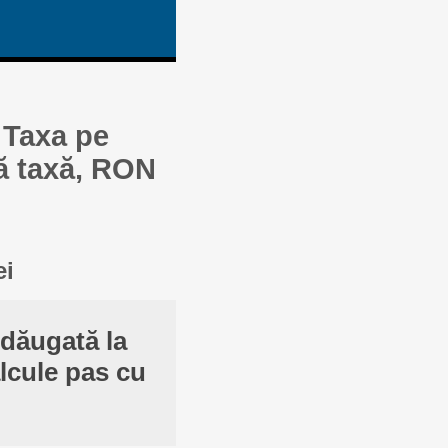
 Taxa pe
ă taxă, RON
ei
dăugată la
lcule pas cu