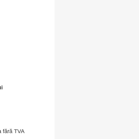
ui
a fără TVA