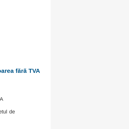
oarea fără TVA
VA
etul de