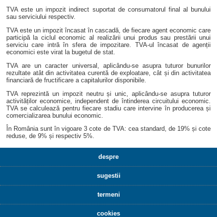
TVA este un impozit indirect suportat de consumatorul final al bunului
sau serviciului respectiv.
TVA este un impozit încasat în cascadă, de fiecare agent economic care
participă la ciclul economic al realizării unui produs sau prestării unui
serviciu care intră în sfera de impozitare. TVA-ul încasat de agenții
economici este virat la bugetul de stat.
TVA are un caracter universal, aplicându-se asupra tuturor bunurilor
rezultate atât din activitatea curentă de exploatare, cât și din activitatea
financiară de fructificare a capitalurilor disponibile.
TVA reprezintă un impozit neutru și unic, aplicându-se asupra tuturor
activităților economice, independent de întinderea circuitului economic.
TVA se calculează pentru fiecare stadiu care intervine în producerea și
comercializarea bunului economic.
În România sunt în vigoare 3 cote de TVA: cea standard, de 19% și cote
reduse, de 9% și respectiv 5%.
despre
sugestii
termeni
cookies