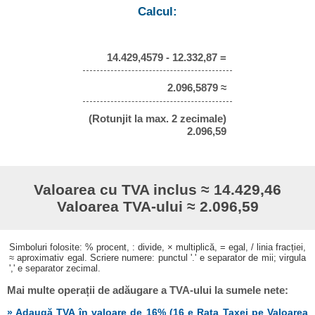
Calcul:
14.429,4579 - 12.332,87 =
2.096,5879 ≈
(Rotunjit la max. 2 zecimale)
2.096,59
Valoarea cu TVA inclus ≈ 14.429,46
Valoarea TVA-ului ≈ 2.096,59
Simboluri folosite: % procent, : divide, × multiplică, = egal, / linia fracției,
≈ aproximativ egal. Scriere numere: punctul '.' e separator de mii; virgula
',' e separator zecimal.
Mai multe operații de adăugare a TVA-ului la sumele nete:
» Adaugă TVA în valoare de 16% (16 e Rata Taxei pe Valoarea