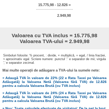
15.775,98 - 12.826 =
2.949,98
Valoarea cu TVA inclus = 15.775,98
Valoarea TVA-ului = 2.949,98
Simboluri folosite: % procent, : divide, × multiplică, = egal, / linia fracției,
≈ aproximativ egal. Scriere numere: punctul '.' e separator de mii; virgula
',' e separator zecimal.
Mai multe operații de adăugare a TVA-ului la sumele nete:
» Adaugă TVA în valoare de 22% (22 e Rata Taxei pe Valoarea
Adăugată) la Valoarea Netă (Valoarea fără TVA) de 12.826
pentru a calcula Valoarea Brută (cu TVA inclus)
» Adaugă TVA în valoare de 24% (24 e Rata Taxei pe Valoarea
Adăugată) la Valoarea Netă (Valoarea fără TVA) de 12.826
pentru a calcula Valoarea Brută (cu TVA inclus)
» Nou: Toate calculele efectuate de vizitatori: De la net la brut,