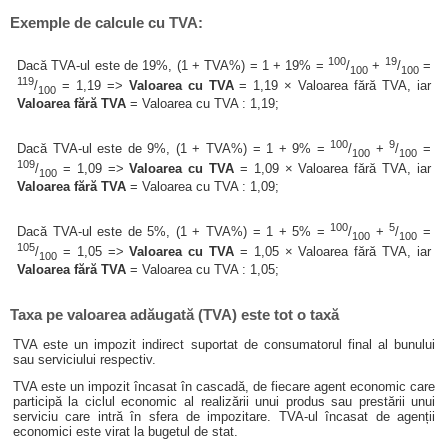
Exemple de calcule cu TVA:
100
19
Dacă TVA-ul este de 19%, (1 + TVA%) = 1 + 19% =
/
+
/
=
100
100
119
/
= 1,19 =>
Valoarea cu TVA
= 1,19 × Valoarea fără TVA, iar
100
Valoarea fără TVA
= Valoarea cu TVA : 1,19;
100
9
Dacă TVA-ul este de 9%, (1 + TVA%) = 1 + 9% =
/
+
/
=
100
100
109
/
= 1,09 =>
Valoarea cu TVA
= 1,09 × Valoarea fără TVA, iar
100
Valoarea fără TVA
= Valoarea cu TVA : 1,09;
100
5
Dacă TVA-ul este de 5%, (1 + TVA%) = 1 + 5% =
/
+
/
=
100
100
105
/
= 1,05 =>
Valoarea cu TVA
= 1,05 × Valoarea fără TVA, iar
100
Valoarea fără TVA
= Valoarea cu TVA : 1,05;
Taxa pe valoarea adăugată (TVA) este tot o taxă
TVA este un impozit indirect suportat de consumatorul final al bunului
sau serviciului respectiv.
TVA este un impozit încasat în cascadă, de fiecare agent economic care
participă la ciclul economic al realizării unui produs sau prestării unui
serviciu care intră în sfera de impozitare. TVA-ul încasat de agenții
economici este virat la bugetul de stat.