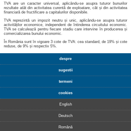
TVA are un caracter universal, aplicându-se asupra tuturor bunurilor
rezultate atât din activitatea curentă de exploatare, cât și din activitatea
financiară de fructificare a capitalurilor disponibile.
TVA reprezintă un impozit neutru și unic, aplicându-se asupra tuturor
activităților economice, independent de întinderea circuitului economic.
TVA se calculează pentru fiecare stadiu care intervine în producerea și
comercializarea bunului economic.
În România sunt în vigoare 3 cote de TVA: cea standard, de 19% și cote
reduse, de 9% și respectiv 5%.
despre
sugestii
termeni
cookies
English
Deutsch
Română