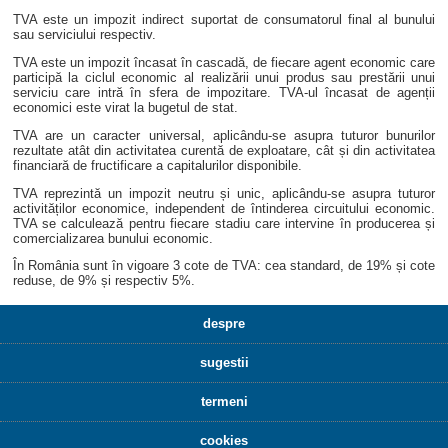
TVA este un impozit indirect suportat de consumatorul final al bunului
sau serviciului respectiv.
TVA este un impozit încasat în cascadă, de fiecare agent economic care
participă la ciclul economic al realizării unui produs sau prestării unui
serviciu care intră în sfera de impozitare. TVA-ul încasat de agenții
economici este virat la bugetul de stat.
TVA are un caracter universal, aplicându-se asupra tuturor bunurilor
rezultate atât din activitatea curentă de exploatare, cât și din activitatea
financiară de fructificare a capitalurilor disponibile.
TVA reprezintă un impozit neutru și unic, aplicându-se asupra tuturor
activităților economice, independent de întinderea circuitului economic.
TVA se calculează pentru fiecare stadiu care intervine în producerea și
comercializarea bunului economic.
În România sunt în vigoare 3 cote de TVA: cea standard, de 19% și cote
reduse, de 9% și respectiv 5%.
despre
sugestii
termeni
cookies