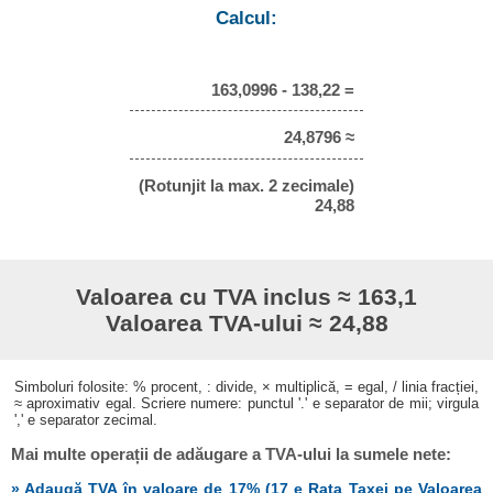
Calcul:
163,0996 - 138,22 =
24,8796 ≈
(Rotunjit la max. 2 zecimale)
24,88
Valoarea cu TVA inclus ≈ 163,1
Valoarea TVA-ului ≈ 24,88
Simboluri folosite: % procent, : divide, × multiplică, = egal, / linia fracției,
≈ aproximativ egal. Scriere numere: punctul '.' e separator de mii; virgula
',' e separator zecimal.
Mai multe operații de adăugare a TVA-ului la sumele nete:
» Adaugă TVA în valoare de 17% (17 e Rata Taxei pe Valoarea