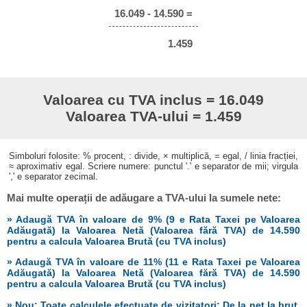
16.049 - 14.590 =
1.459
Valoarea cu TVA inclus = 16.049
Valoarea TVA-ului = 1.459
Simboluri folosite: % procent, : divide, × multiplică, = egal, / linia fracției,
≈ aproximativ egal. Scriere numere: punctul '.' e separator de mii; virgula
',' e separator zecimal.
Mai multe operații de adăugare a TVA-ului la sumele nete:
» Adaugă TVA în valoare de 9% (9 e Rata Taxei pe Valoarea
Adăugată) la Valoarea Netă (Valoarea fără TVA) de 14.590
pentru a calcula Valoarea Brută (cu TVA inclus)
» Adaugă TVA în valoare de 11% (11 e Rata Taxei pe Valoarea
Adăugată) la Valoarea Netă (Valoarea fără TVA) de 14.590
pentru a calcula Valoarea Brută (cu TVA inclus)
» Nou: Toate calculele efectuate de vizitatori: De la net la brut,