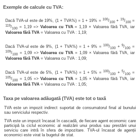
Exemple de calcule cu TVA:
100
19
Dacă TVA-ul este de 19%, (1 + TVA%) = 1 + 19% =
/
+
/
=
100
100
119
/
= 1,19 =>
Valoarea cu TVA
= 1,19 × Valoarea fără TVA, iar
100
Valoarea fără TVA
= Valoarea cu TVA : 1,19;
100
9
Dacă TVA-ul este de 9%, (1 + TVA%) = 1 + 9% =
/
+
/
=
100
100
109
/
= 1,09 =>
Valoarea cu TVA
= 1,09 × Valoarea fără TVA, iar
100
Valoarea fără TVA
= Valoarea cu TVA : 1,09;
100
5
Dacă TVA-ul este de 5%, (1 + TVA%) = 1 + 5% =
/
+
/
=
100
100
105
/
= 1,05 =>
Valoarea cu TVA
= 1,05 × Valoarea fără TVA, iar
100
Valoarea fără TVA
= Valoarea cu TVA : 1,05;
Taxa pe valoarea adăugată (TVA) este tot o taxă
TVA este un impozit indirect suportat de consumatorul final al bunului
sau serviciului respectiv.
TVA este un impozit încasat în cascadă, de fiecare agent economic care
participă la ciclul economic al realizării unui produs sau prestării unui
serviciu care intră în sfera de impozitare. TVA-ul încasat de agenții
economici este virat la bugetul de stat.