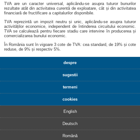
TVA are un caracter universal, aplicându-se asupra tuturor bunurilor
rezultate atât din activitatea curentă de exploatare, cât și din activitatea
financiară de fructificare a capitalurilor disponibile.
TVA reprezintă un impozit neutru și unic, aplicându-se asupra tuturor
activităților economice, independent de întinderea circuitului economic.
TVA se calculează pentru fiecare stadiu care intervine în producerea și
comercializarea bunului economic.
În România sunt în vigoare 3 cote de TVA: cea standard, de 19% și cote
reduse, de 9% și respectiv 5%.
despre
sugestii
termeni
cookies
English
Deutsch
Română