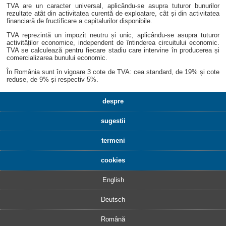
TVA are un caracter universal, aplicându-se asupra tuturor bunurilor
rezultate atât din activitatea curentă de exploatare, cât și din activitatea
financiară de fructificare a capitalurilor disponibile.
TVA reprezintă un impozit neutru și unic, aplicându-se asupra tuturor
activităților economice, independent de întinderea circuitului economic.
TVA se calculează pentru fiecare stadiu care intervine în producerea și
comercializarea bunului economic.
În România sunt în vigoare 3 cote de TVA: cea standard, de 19% și cote
reduse, de 9% și respectiv 5%.
despre
sugestii
termeni
cookies
English
Deutsch
Română