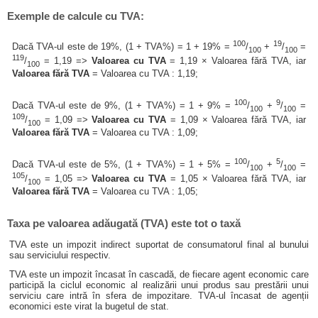
Exemple de calcule cu TVA:
100
19
Dacă TVA-ul este de 19%, (1 + TVA%) = 1 + 19% =
/
+
/
=
100
100
119
/
= 1,19 =>
Valoarea cu TVA
= 1,19 × Valoarea fără TVA, iar
100
Valoarea fără TVA
= Valoarea cu TVA : 1,19;
100
9
Dacă TVA-ul este de 9%, (1 + TVA%) = 1 + 9% =
/
+
/
=
100
100
109
/
= 1,09 =>
Valoarea cu TVA
= 1,09 × Valoarea fără TVA, iar
100
Valoarea fără TVA
= Valoarea cu TVA : 1,09;
100
5
Dacă TVA-ul este de 5%, (1 + TVA%) = 1 + 5% =
/
+
/
=
100
100
105
/
= 1,05 =>
Valoarea cu TVA
= 1,05 × Valoarea fără TVA, iar
100
Valoarea fără TVA
= Valoarea cu TVA : 1,05;
Taxa pe valoarea adăugată (TVA) este tot o taxă
TVA este un impozit indirect suportat de consumatorul final al bunului
sau serviciului respectiv.
TVA este un impozit încasat în cascadă, de fiecare agent economic care
participă la ciclul economic al realizării unui produs sau prestării unui
serviciu care intră în sfera de impozitare. TVA-ul încasat de agenții
economici este virat la bugetul de stat.