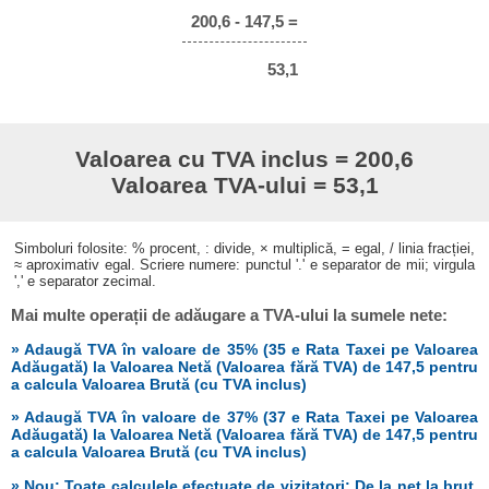
200,6 - 147,5 =
53,1
Valoarea cu TVA inclus = 200,6
Valoarea TVA-ului = 53,1
Simboluri folosite: % procent, : divide, × multiplică, = egal, / linia fracției,
≈ aproximativ egal. Scriere numere: punctul '.' e separator de mii; virgula
',' e separator zecimal.
Mai multe operații de adăugare a TVA-ului la sumele nete:
» Adaugă TVA în valoare de 35% (35 e Rata Taxei pe Valoarea
Adăugată) la Valoarea Netă (Valoarea fără TVA) de 147,5 pentru
a calcula Valoarea Brută (cu TVA inclus)
» Adaugă TVA în valoare de 37% (37 e Rata Taxei pe Valoarea
Adăugată) la Valoarea Netă (Valoarea fără TVA) de 147,5 pentru
a calcula Valoarea Brută (cu TVA inclus)
» Nou: Toate calculele efectuate de vizitatori: De la net la brut,