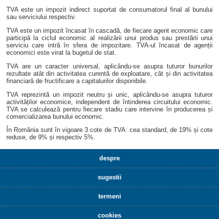
TVA este un impozit indirect suportat de consumatorul final al bunului
sau serviciului respectiv.
TVA este un impozit încasat în cascadă, de fiecare agent economic care
participă la ciclul economic al realizării unui produs sau prestării unui
serviciu care intră în sfera de impozitare. TVA-ul încasat de agenții
economici este virat la bugetul de stat.
TVA are un caracter universal, aplicându-se asupra tuturor bunurilor
rezultate atât din activitatea curentă de exploatare, cât și din activitatea
financiară de fructificare a capitalurilor disponibile.
TVA reprezintă un impozit neutru și unic, aplicându-se asupra tuturor
activităților economice, independent de întinderea circuitului economic.
TVA se calculează pentru fiecare stadiu care intervine în producerea și
comercializarea bunului economic.
În România sunt în vigoare 3 cote de TVA: cea standard, de 19% și cote
reduse, de 9% și respectiv 5%.
despre
sugestii
termeni
cookies