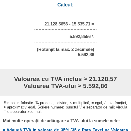
Calcul:
21.128,5656 - 15.535,71 =
5.592,8556 ≈
(Rotunjit la max. 2 zecimale)
5.592,86
Valoarea cu TVA inclus ≈ 21.128,57
Valoarea TVA-ului ≈ 5.592,86
Simboluri folosite: % procent, : divide, × multiplică, = egal, / linia fracției,
≈ aproximativ egal. Scriere numere: punctul '.' e separator de mii; virgula
',' e separator zecimal.
Mai multe operații de adăugare a TVA-ului la sumele nete:
» Adaugă TVA în valoare de 35% (35 e Rata Taxei pe Valoarea