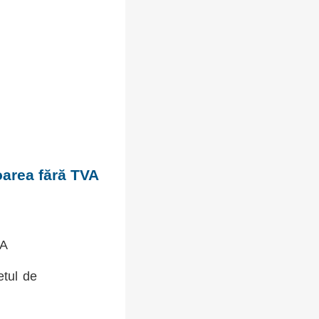
oarea fără TVA
VA
etul de