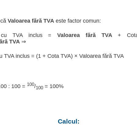
 că
Valoarea fără TVA
este factor comun:
a cu TVA inclus =
Valoarea fără TVA
+ Cot
fără TVA
⇒
u TVA inclus = (1 + Cota TVA) × Valoarea fără TVA
100
100 : 100 =
/
= 100%
100
Calcul: