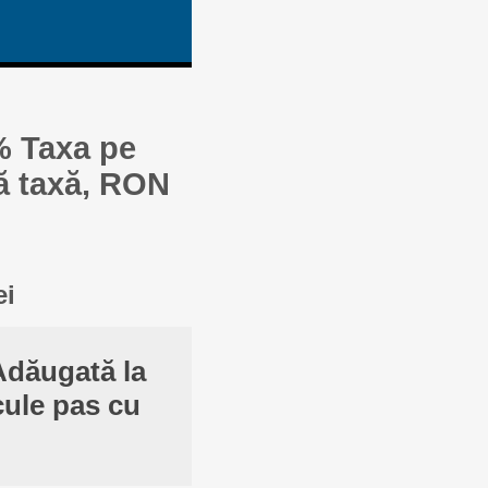
% Taxa pe
ă taxă, RON
ei
Adăugată la
cule pas cu