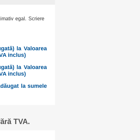
ximativ egal. Scriere
gată) la Valoarea
VA inclus)
gată) la Valoarea
VA inclus)
 adăugat la sumele
fără TVA.