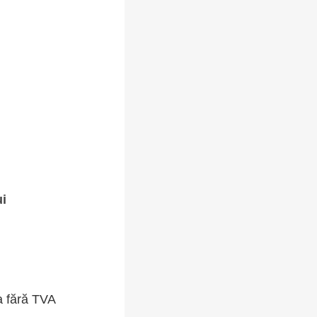
ui
a fără TVA