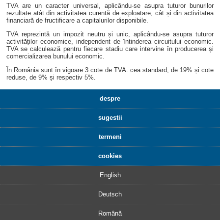
TVA are un caracter universal, aplicându-se asupra tuturor bunurilor
rezultate atât din activitatea curentă de exploatare, cât și din activitatea
financiară de fructificare a capitalurilor disponibile.
TVA reprezintă un impozit neutru și unic, aplicându-se asupra tuturor
activităților economice, independent de întinderea circuitului economic.
TVA se calculează pentru fiecare stadiu care intervine în producerea și
comercializarea bunului economic.
În România sunt în vigoare 3 cote de TVA: cea standard, de 19% și cote
reduse, de 9% și respectiv 5%.
despre
sugestii
termeni
cookies
English
Deutsch
Română