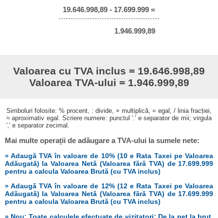
19.646.998,89 - 17.699.999 =
1.946.999,89
Valoarea cu TVA inclus = 19.646.998,89
Valoarea TVA-ului = 1.946.999,89
Simboluri folosite: % procent, : divide, × multiplică, = egal, / linia fracției,
≈ aproximativ egal. Scriere numere: punctul '.' e separator de mii; virgula
',' e separator zecimal.
Mai multe operații de adăugare a TVA-ului la sumele nete:
» Adaugă TVA în valoare de 10% (10 e Rata Taxei pe Valoarea
Adăugată) la Valoarea Netă (Valoarea fără TVA) de 17.699.999
pentru a calcula Valoarea Brută (cu TVA inclus)
» Adaugă TVA în valoare de 12% (12 e Rata Taxei pe Valoarea
Adăugată) la Valoarea Netă (Valoarea fără TVA) de 17.699.999
pentru a calcula Valoarea Brută (cu TVA inclus)
» Nou: Toate calculele efectuate de vizitatori: De la net la brut,