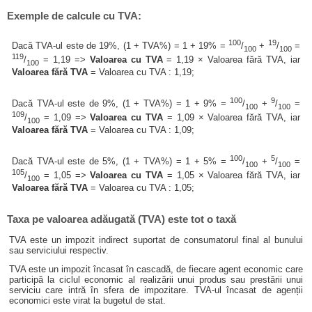
Exemple de calcule cu TVA:
100
19
Dacă TVA-ul este de 19%, (1 + TVA%) = 1 + 19% =
/
+
/
=
100
100
119
/
= 1,19 =>
Valoarea cu TVA
= 1,19 × Valoarea fără TVA, iar
100
Valoarea fără TVA
= Valoarea cu TVA : 1,19;
100
9
Dacă TVA-ul este de 9%, (1 + TVA%) = 1 + 9% =
/
+
/
=
100
100
109
/
= 1,09 =>
Valoarea cu TVA
= 1,09 × Valoarea fără TVA, iar
100
Valoarea fără TVA
= Valoarea cu TVA : 1,09;
100
5
Dacă TVA-ul este de 5%, (1 + TVA%) = 1 + 5% =
/
+
/
=
100
100
105
/
= 1,05 =>
Valoarea cu TVA
= 1,05 × Valoarea fără TVA, iar
100
Valoarea fără TVA
= Valoarea cu TVA : 1,05;
Taxa pe valoarea adăugată (TVA) este tot o taxă
TVA este un impozit indirect suportat de consumatorul final al bunului
sau serviciului respectiv.
TVA este un impozit încasat în cascadă, de fiecare agent economic care
participă la ciclul economic al realizării unui produs sau prestării unui
serviciu care intră în sfera de impozitare. TVA-ul încasat de agenții
economici este virat la bugetul de stat.