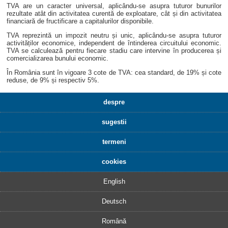
TVA are un caracter universal, aplicându-se asupra tuturor bunurilor
rezultate atât din activitatea curentă de exploatare, cât și din activitatea
financiară de fructificare a capitalurilor disponibile.
TVA reprezintă un impozit neutru și unic, aplicându-se asupra tuturor
activităților economice, independent de întinderea circuitului economic.
TVA se calculează pentru fiecare stadiu care intervine în producerea și
comercializarea bunului economic.
În România sunt în vigoare 3 cote de TVA: cea standard, de 19% și cote
reduse, de 9% și respectiv 5%.
despre
sugestii
termeni
cookies
English
Deutsch
Română