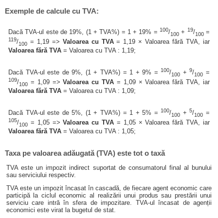
Exemple de calcule cu TVA:
100
19
Dacă TVA-ul este de 19%, (1 + TVA%) = 1 + 19% =
/
+
/
=
100
100
119
/
= 1,19 =>
Valoarea cu TVA
= 1,19 × Valoarea fără TVA, iar
100
Valoarea fără TVA
= Valoarea cu TVA : 1,19;
100
9
Dacă TVA-ul este de 9%, (1 + TVA%) = 1 + 9% =
/
+
/
=
100
100
109
/
= 1,09 =>
Valoarea cu TVA
= 1,09 × Valoarea fără TVA, iar
100
Valoarea fără TVA
= Valoarea cu TVA : 1,09;
100
5
Dacă TVA-ul este de 5%, (1 + TVA%) = 1 + 5% =
/
+
/
=
100
100
105
/
= 1,05 =>
Valoarea cu TVA
= 1,05 × Valoarea fără TVA, iar
100
Valoarea fără TVA
= Valoarea cu TVA : 1,05;
Taxa pe valoarea adăugată (TVA) este tot o taxă
TVA este un impozit indirect suportat de consumatorul final al bunului
sau serviciului respectiv.
TVA este un impozit încasat în cascadă, de fiecare agent economic care
participă la ciclul economic al realizării unui produs sau prestării unui
serviciu care intră în sfera de impozitare. TVA-ul încasat de agenții
economici este virat la bugetul de stat.