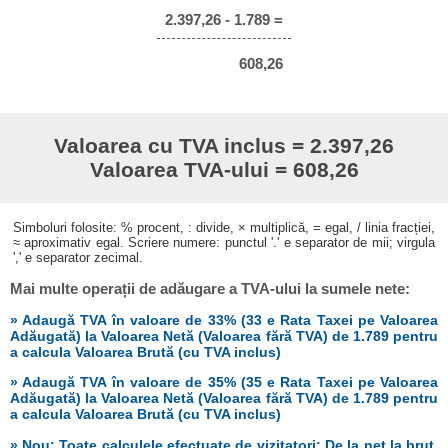
2.397,26 - 1.789 =
608,26
Valoarea cu TVA inclus = 2.397,26
Valoarea TVA-ului = 608,26
Simboluri folosite: % procent, : divide, × multiplică, = egal, / linia fracției,
≈ aproximativ egal. Scriere numere: punctul '.' e separator de mii; virgula
',' e separator zecimal.
Mai multe operații de adăugare a TVA-ului la sumele nete:
» Adaugă TVA în valoare de 33% (33 e Rata Taxei pe Valoarea
Adăugată) la Valoarea Netă (Valoarea fără TVA) de 1.789 pentru
a calcula Valoarea Brută (cu TVA inclus)
» Adaugă TVA în valoare de 35% (35 e Rata Taxei pe Valoarea
Adăugată) la Valoarea Netă (Valoarea fără TVA) de 1.789 pentru
a calcula Valoarea Brută (cu TVA inclus)
» Nou: Toate calculele efectuate de vizitatori: De la net la brut,