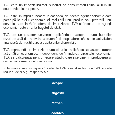
TVA este un impozit indirect suportat de consumatorul final al bunului
sau serviciului respectiv.
TVA este un impozit încasat în cascadă, de fiecare agent economic care
participă la ciclul economic al realizării unui produs sau prestării unui
serviciu care intră în sfera de impozitare. TVA-ul încasat de agenții
economici este virat la bugetul de stat.
TVA are un caracter universal, aplicându-se asupra tuturor bunurilor
rezultate atât din activitatea curentă de exploatare, cât și din activitatea
financiară de fructificare a capitalurilor disponibile.
TVA reprezintă un impozit neutru și unic, aplicându-se asupra tuturor
activităților economice, independent de întinderea circuitului economic.
TVA se calculează pentru fiecare stadiu care intervine în producerea și
comercializarea bunului economic.
În România sunt în vigoare 3 cote de TVA: cea standard, de 19% și cote
reduse, de 9% și respectiv 5%.
despre
sugestii
termeni
cookies