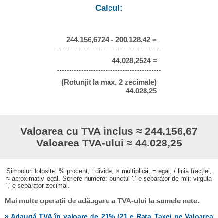
Calcul:
244.156,6724 - 200.128,42 =
44.028,2524 ≈
(Rotunjit la max. 2 zecimale)
44.028,25
Valoarea cu TVA inclus ≈ 244.156,67
Valoarea TVA-ului ≈ 44.028,25
Simboluri folosite: % procent, : divide, × multiplică, = egal, / linia fracției,
≈ aproximativ egal. Scriere numere: punctul '.' e separator de mii; virgula
',' e separator zecimal.
Mai multe operații de adăugare a TVA-ului la sumele nete:
» Adaugă TVA în valoare de 21% (21 e Rata Taxei pe Valoarea