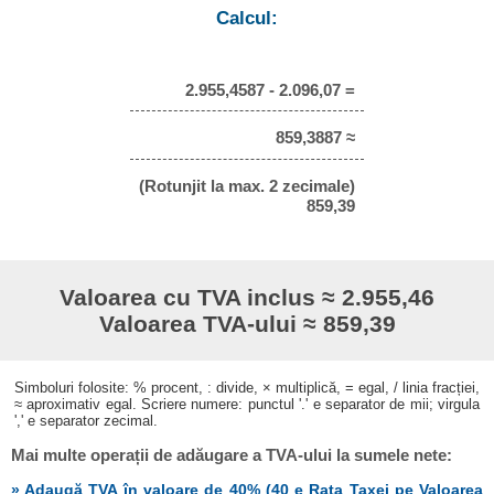
Calcul:
2.955,4587 - 2.096,07 =
859,3887 ≈
(Rotunjit la max. 2 zecimale)
859,39
Valoarea cu TVA inclus ≈ 2.955,46
Valoarea TVA-ului ≈ 859,39
Simboluri folosite: % procent, : divide, × multiplică, = egal, / linia fracției,
≈ aproximativ egal. Scriere numere: punctul '.' e separator de mii; virgula
',' e separator zecimal.
Mai multe operații de adăugare a TVA-ului la sumele nete:
» Adaugă TVA în valoare de 40% (40 e Rata Taxei pe Valoarea