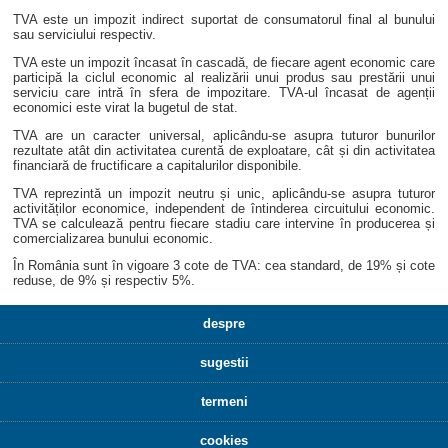
TVA este un impozit indirect suportat de consumatorul final al bunului
sau serviciului respectiv.
TVA este un impozit încasat în cascadă, de fiecare agent economic care
participă la ciclul economic al realizării unui produs sau prestării unui
serviciu care intră în sfera de impozitare. TVA-ul încasat de agenții
economici este virat la bugetul de stat.
TVA are un caracter universal, aplicându-se asupra tuturor bunurilor
rezultate atât din activitatea curentă de exploatare, cât și din activitatea
financiară de fructificare a capitalurilor disponibile.
TVA reprezintă un impozit neutru și unic, aplicându-se asupra tuturor
activităților economice, independent de întinderea circuitului economic.
TVA se calculează pentru fiecare stadiu care intervine în producerea și
comercializarea bunului economic.
În România sunt în vigoare 3 cote de TVA: cea standard, de 19% și cote
reduse, de 9% și respectiv 5%.
despre
sugestii
termeni
cookies