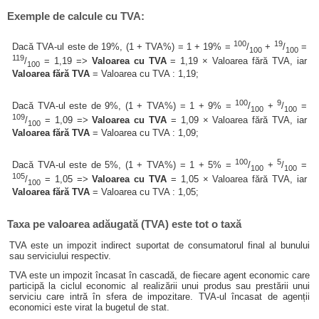
Exemple de calcule cu TVA:
100
19
Dacă TVA-ul este de 19%, (1 + TVA%) = 1 + 19% =
/
+
/
=
100
100
119
/
= 1,19 =>
Valoarea cu TVA
= 1,19 × Valoarea fără TVA, iar
100
Valoarea fără TVA
= Valoarea cu TVA : 1,19;
100
9
Dacă TVA-ul este de 9%, (1 + TVA%) = 1 + 9% =
/
+
/
=
100
100
109
/
= 1,09 =>
Valoarea cu TVA
= 1,09 × Valoarea fără TVA, iar
100
Valoarea fără TVA
= Valoarea cu TVA : 1,09;
100
5
Dacă TVA-ul este de 5%, (1 + TVA%) = 1 + 5% =
/
+
/
=
100
100
105
/
= 1,05 =>
Valoarea cu TVA
= 1,05 × Valoarea fără TVA, iar
100
Valoarea fără TVA
= Valoarea cu TVA : 1,05;
Taxa pe valoarea adăugată (TVA) este tot o taxă
TVA este un impozit indirect suportat de consumatorul final al bunului
sau serviciului respectiv.
TVA este un impozit încasat în cascadă, de fiecare agent economic care
participă la ciclul economic al realizării unui produs sau prestării unui
serviciu care intră în sfera de impozitare. TVA-ul încasat de agenții
economici este virat la bugetul de stat.