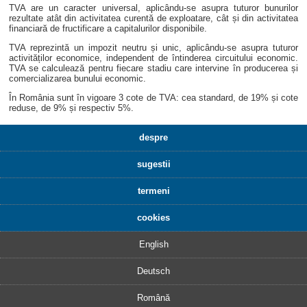
TVA are un caracter universal, aplicându-se asupra tuturor bunurilor
rezultate atât din activitatea curentă de exploatare, cât și din activitatea
financiară de fructificare a capitalurilor disponibile.
TVA reprezintă un impozit neutru și unic, aplicându-se asupra tuturor
activităților economice, independent de întinderea circuitului economic.
TVA se calculează pentru fiecare stadiu care intervine în producerea și
comercializarea bunului economic.
În România sunt în vigoare 3 cote de TVA: cea standard, de 19% și cote
reduse, de 9% și respectiv 5%.
despre
sugestii
termeni
cookies
English
Deutsch
Română