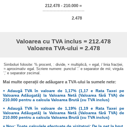
212.478 - 210.000 =
2.478
Valoarea cu TVA inclus = 212.478
Valoarea TVA-ului = 2.478
Simboluri folosite: % procent, : divide, × multiplică, = egal, / linia fracției,
≈ aproximativ egal. Scriere numere: punctul '.' e separator de mii; virgula
',' e separator zecimal.
Mai multe operații de adăugare a TVA-ului la sumele nete:
» Adaugă TVA în valoare de 1,17% (1,17 e Rata Taxei pe
Valoarea Adăugată) la Valoarea Netă (Valoarea fără TVA) de
210.000 pentru a calcula Valoarea Brută (cu TVA inclus)
» Adaugă TVA în valoare de 1,19% (1,19 e Rata Taxei pe
Valoarea Adăugată) la Valoarea Netă (Valoarea fără TVA) de
210.000 pentru a calcula Valoarea Brută (cu TVA inclus)
» Nou: Toate calculele efectuate de vizitatori: De la net la brut,