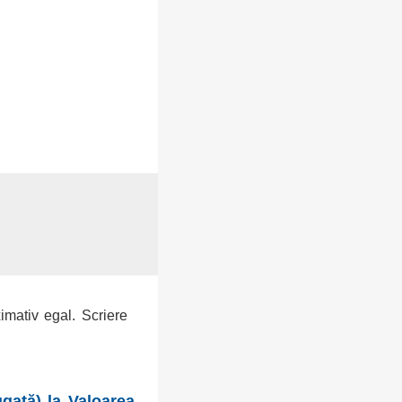
ximativ egal. Scriere
gată) la Valoarea