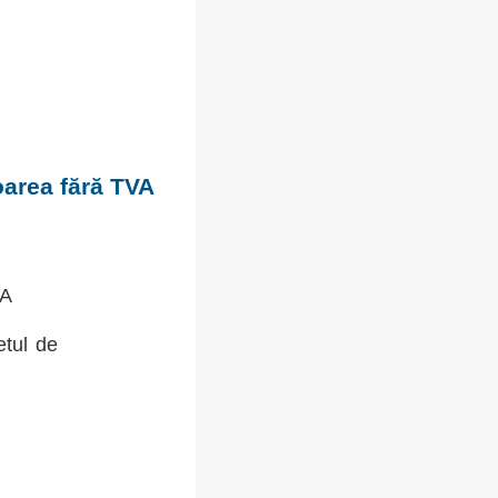
oarea fără TVA
VA
etul de