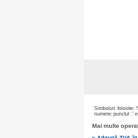
Simboluri folosite: 
numere: punctul '.' e
Mai multe operaț
» Adaugă TVA în 