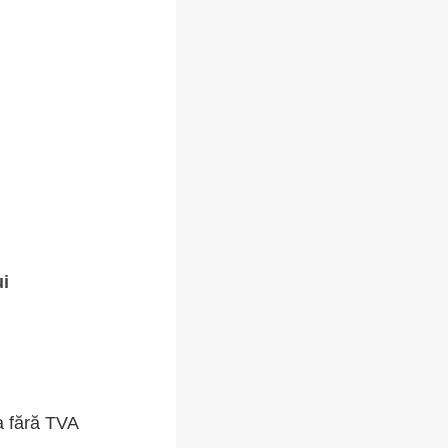
ui
a fără TVA