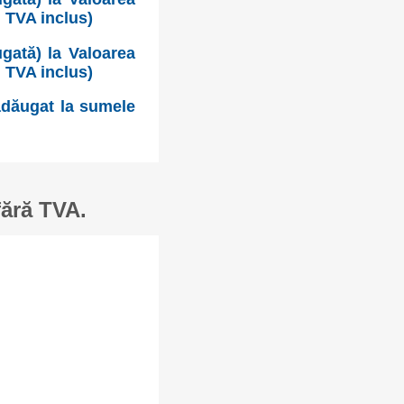
u TVA inclus)
gată) la Valoarea
u TVA inclus)
 adăugat la sumele
fără TVA.