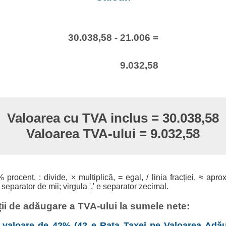
30.038,58 - 21.006 =
9.032,58
Valoarea cu TVA inclus = 30.038,58
Valoarea TVA-ului = 9.032,58
% procent, : divide, × multiplică, = egal, / linia fracției, ≈ apro
 separator de mii; virgula ',' e separator zecimal.
ii de adăugare a TVA-ului la sumele nete:
valoare de 42% (42 e Rata Taxei pe Valoarea Adău