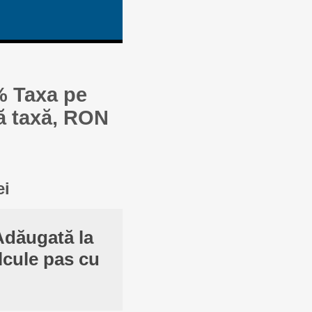
% Taxa pe
ă taxă, RON
ei
Adăugată la
lcule pas cu