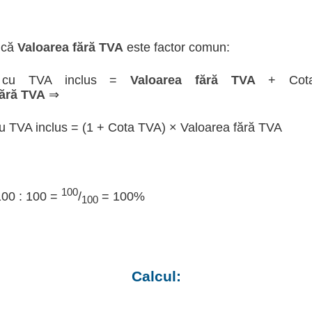
 că
Valoarea fără TVA
este factor comun:
a cu TVA inclus =
Valoarea fără TVA
+ Cot
fără TVA
⇒
u TVA inclus = (1 + Cota TVA) × Valoarea fără TVA
100
100 : 100 =
/
= 100%
100
Calcul: