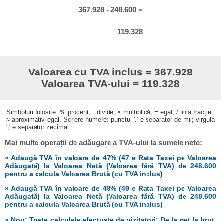
367.928 - 248.600 =
119.328
Valoarea cu TVA inclus = 367.928
Valoarea TVA-ului = 119.328
Simboluri folosite: % procent, : divide, × multiplică, = egal, / linia fracției,
≈ aproximativ egal. Scriere numere: punctul '.' e separator de mii; virgula
',' e separator zecimal.
Mai multe operații de adăugare a TVA-ului la sumele nete:
» Adaugă TVA în valoare de 47% (47 e Rata Taxei pe Valoarea
Adăugată) la Valoarea Netă (Valoarea fără TVA) de 248.600
pentru a calcula Valoarea Brută (cu TVA inclus)
» Adaugă TVA în valoare de 49% (49 e Rata Taxei pe Valoarea
Adăugată) la Valoarea Netă (Valoarea fără TVA) de 248.600
pentru a calcula Valoarea Brută (cu TVA inclus)
» Nou: Toate calculele efectuate de vizitatori: De la net la brut,