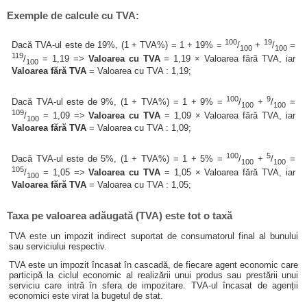
Exemple de calcule cu TVA:
100
19
Dacă TVA-ul este de 19%, (1 + TVA%) = 1 + 19% =
/
+
/
=
100
100
119
/
= 1,19 =>
Valoarea cu TVA
= 1,19 × Valoarea fără TVA, iar
100
Valoarea fără TVA
= Valoarea cu TVA : 1,19;
100
9
Dacă TVA-ul este de 9%, (1 + TVA%) = 1 + 9% =
/
+
/
=
100
100
109
/
= 1,09 =>
Valoarea cu TVA
= 1,09 × Valoarea fără TVA, iar
100
Valoarea fără TVA
= Valoarea cu TVA : 1,09;
100
5
Dacă TVA-ul este de 5%, (1 + TVA%) = 1 + 5% =
/
+
/
=
100
100
105
/
= 1,05 =>
Valoarea cu TVA
= 1,05 × Valoarea fără TVA, iar
100
Valoarea fără TVA
= Valoarea cu TVA : 1,05;
Taxa pe valoarea adăugată (TVA) este tot o taxă
TVA este un impozit indirect suportat de consumatorul final al bunului
sau serviciului respectiv.
TVA este un impozit încasat în cascadă, de fiecare agent economic care
participă la ciclul economic al realizării unui produs sau prestării unui
serviciu care intră în sfera de impozitare. TVA-ul încasat de agenții
economici este virat la bugetul de stat.