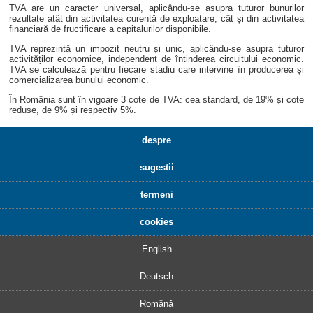
TVA are un caracter universal, aplicându-se asupra tuturor bunurilor
rezultate atât din activitatea curentă de exploatare, cât și din activitatea
financiară de fructificare a capitalurilor disponibile.
TVA reprezintă un impozit neutru și unic, aplicându-se asupra tuturor
activităților economice, independent de întinderea circuitului economic.
TVA se calculează pentru fiecare stadiu care intervine în producerea și
comercializarea bunului economic.
În România sunt în vigoare 3 cote de TVA: cea standard, de 19% și cote
reduse, de 9% și respectiv 5%.
despre
sugestii
termeni
cookies
English
Deutsch
Română