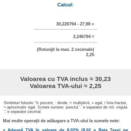
Calcul:
30,226794 - 27,98 =
2,246794 ≈
(Rotunjit la max. 2 zecimale)
2,25
Valoarea cu TVA inclus ≈ 30,23
Valoarea TVA-ului ≈ 2,25
Simboluri folosite: % procent, : divide, × multiplică, = egal, / linia fracției,
≈ aproximativ egal. Scriere numere: punctul '.' e separator de mii; virgula
',' e separator zecimal.
Mai multe operații de adăugare a TVA-ului la sumele nete:
» Adaugă TVA în valoare de 8,02% (8,02 e Rata Taxei pe