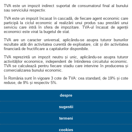
TVA este un impozit indirect suportat de consumatorul final al bunului
sau serviciului respectiv.
TVA este un impozit încasat în cascadă, de fiecare agent economic care
participă la ciclul economic al realizării unui produs sau prestării unui
serviciu care intră în sfera de impozitare. TVA-ul încasat de agenții
economici este virat la bugetul de stat.
TVA are un caracter universal, aplicându-se asupra tuturor bunurilor
rezultate atât din activitatea curentă de exploatare, cât și din activitatea
financiară de fructificare a capitalurilor disponibile.
TVA reprezintă un impozit neutru și unic, aplicându-se asupra tuturor
activităților economice, independent de întinderea circuitului economic.
TVA se calculează pentru fiecare stadiu care intervine în producerea și
comercializarea bunului economic.
În România sunt în vigoare 3 cote de TVA: cea standard, de 19% și cote
reduse, de 9% și respectiv 5%.
despre
sugestii
termeni
cookies