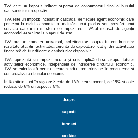
TVA este un impozit indirect suportat de consumatorul final al bunului
sau serviciului respectiv.
TVA este un impozit încasat în cascadă, de fiecare agent economic care
participă la ciclul economic al realizării unui produs sau prestării unui
serviciu care intră în sfera de impozitare. TVA-ul încasat de agenții
economici este virat la bugetul de stat.
TVA are un caracter universal, aplicându-se asupra tuturor bunurilor
rezultate atât din activitatea curentă de exploatare, cât și din activitatea
financiară de fructificare a capitalurilor disponibile.
TVA reprezintă un impozit neutru și unic, aplicându-se asupra tuturor
activităților economice, independent de întinderea circuitului economic.
TVA se calculează pentru fiecare stadiu care intervine în producerea și
comercializarea bunului economic.
În România sunt în vigoare 3 cote de TVA: cea standard, de 19% și cote
reduse, de 9% și respectiv 5%.
despre
sugestii
termeni
cookies