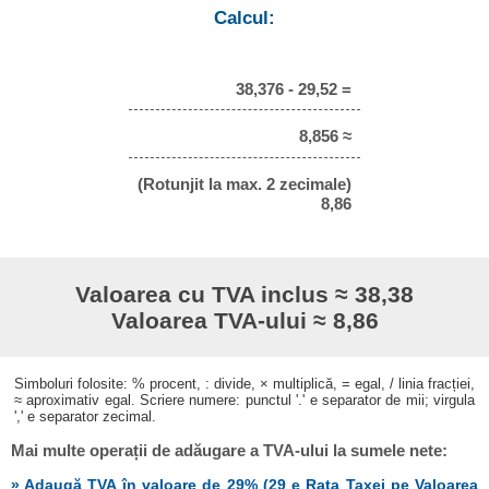
Calcul:
38,376 - 29,52 =
8,856 ≈
(Rotunjit la max. 2 zecimale)
8,86
Valoarea cu TVA inclus ≈ 38,38
Valoarea TVA-ului ≈ 8,86
Simboluri folosite: % procent, : divide, × multiplică, = egal, / linia fracției,
≈ aproximativ egal. Scriere numere: punctul '.' e separator de mii; virgula
',' e separator zecimal.
Mai multe operații de adăugare a TVA-ului la sumele nete:
» Adaugă TVA în valoare de 29% (29 e Rata Taxei pe Valoarea