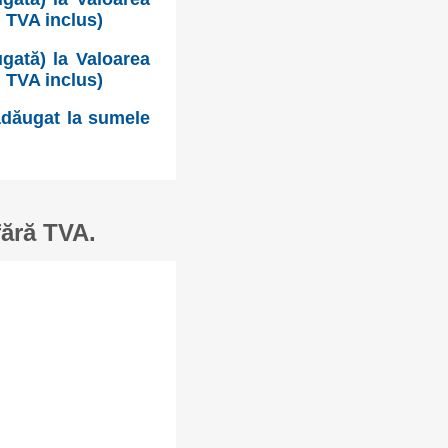
u TVA inclus)
gată) la Valoarea
u TVA inclus)
 adăugat la sumele
fără TVA.