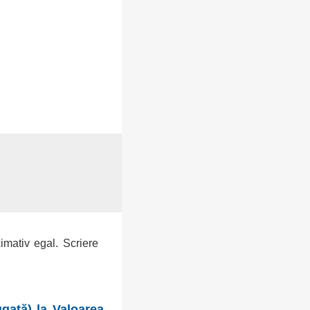
ximativ egal. Scriere
gată) la Valoarea