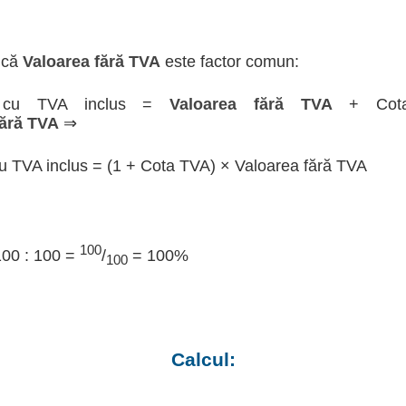
 că
Valoarea fără TVA
este factor comun:
a cu TVA inclus =
Valoarea fără TVA
+ Cot
fără TVA
⇒
u TVA inclus = (1 + Cota TVA) × Valoarea fără TVA
100
100 : 100 =
/
= 100%
100
Calcul: