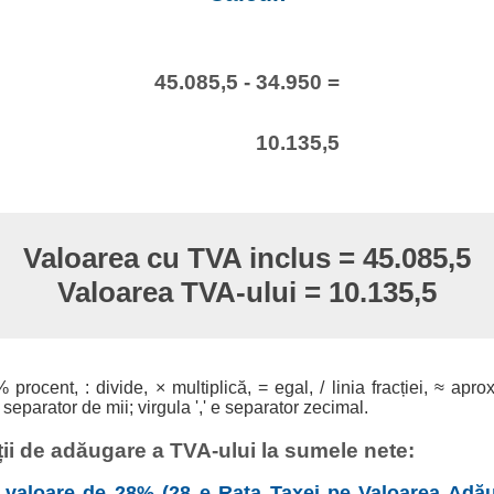
45.085,5 - 34.950 =
10.135,5
Valoarea cu TVA inclus = 45.085,5
Valoarea TVA-ului = 10.135,5
% procent, : divide, × multiplică, = egal, / linia fracției, ≈ apro
 separator de mii; virgula ',' e separator zecimal.
ii de adăugare a TVA-ului la sumele nete:
valoare de 28% (28 e Rata Taxei pe Valoarea Adău