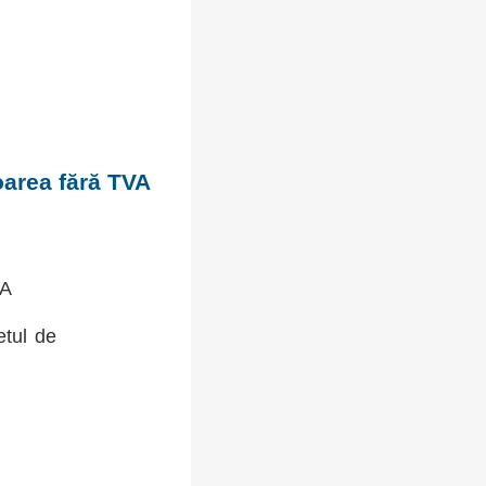
oarea fără TVA
VA
etul de