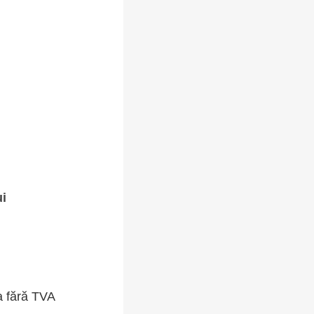
ui
a fără TVA