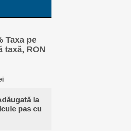
% Taxa pe
ă taxă, RON
ei
Adăugată la
lcule pas cu