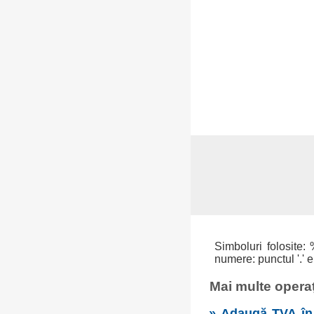
Simboluri folosite: 
numere: punctul '.' e
Mai multe operaț
» Adaugă TVA în 