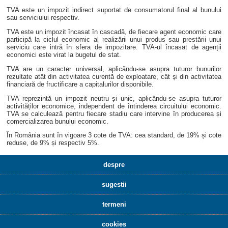
TVA este un impozit indirect suportat de consumatorul final al bunului
sau serviciului respectiv.
TVA este un impozit încasat în cascadă, de fiecare agent economic care
participă la ciclul economic al realizării unui produs sau prestării unui
serviciu care intră în sfera de impozitare. TVA-ul încasat de agenții
economici este virat la bugetul de stat.
TVA are un caracter universal, aplicându-se asupra tuturor bunurilor
rezultate atât din activitatea curentă de exploatare, cât și din activitatea
financiară de fructificare a capitalurilor disponibile.
TVA reprezintă un impozit neutru și unic, aplicându-se asupra tuturor
activităților economice, independent de întinderea circuitului economic.
TVA se calculează pentru fiecare stadiu care intervine în producerea și
comercializarea bunului economic.
În România sunt în vigoare 3 cote de TVA: cea standard, de 19% și cote
reduse, de 9% și respectiv 5%.
despre
sugestii
termeni
cookies