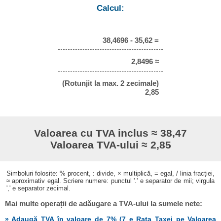
Calcul:
38,4696 - 35,62 =
2,8496 ≈
(Rotunjit la max. 2 zecimale)
2,85
Valoarea cu TVA inclus ≈ 38,47
Valoarea TVA-ului ≈ 2,85
Simboluri folosite: % procent, : divide, × multiplică, = egal, / linia fracției,
≈ aproximativ egal. Scriere numere: punctul '.' e separator de mii; virgula
',' e separator zecimal.
Mai multe operații de adăugare a TVA-ului la sumele nete:
» Adaugă TVA în valoare de 7% (7 e Rata Taxei pe Valoarea