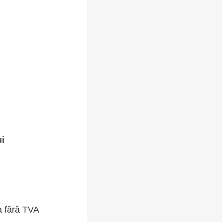
ui
a fără TVA