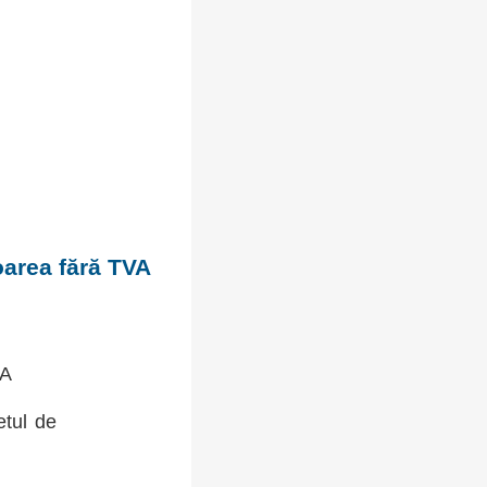
oarea fără TVA
VA
etul de