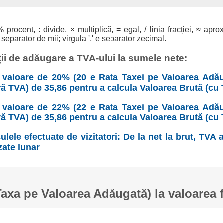
% procent, : divide, × multiplică, = egal, / linia fracției, ≈ apro
 separator de mii; virgula ',' e separator zecimal.
ii de adăugare a TVA-ului la sumele nete:
valoare de 20% (20 e Rata Taxei pe Valoarea Adău
ră TVA) de 35,86 pentru a calcula Valoarea Brută (cu 
valoare de 22% (22 e Rata Taxei pe Valoarea Adău
ră TVA) de 35,86 pentru a calcula Valoarea Brută (cu 
ulele efectuate de vizitatori: De la net la brut, TVA
zate lunar
xa pe Valoarea Adăugată) la valoarea 