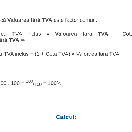
 că
Valoarea fără TVA
este factor comun:
a cu TVA inclus =
Valoarea fără TVA
+ Cot
fără TVA
⇒
u TVA inclus = (1 + Cota TVA) × Valoarea fără TVA
100
100 : 100 =
/
= 100%
100
Calcul: