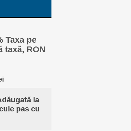
% Taxa pe
ă taxă, RON
ei
Adăugată la
cule pas cu