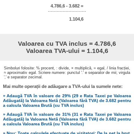
4.786,6 - 3.682 =
1.104,6
Valoarea cu TVA inclus = 4.786,6
Valoarea TVA-ului = 1.104,6
Simboluri folosite: % procent, : divide, × multiplică, = egal, / linia fracției,
≈ aproximativ egal. Scriere numere: punctul '.' e separator de mii; virgula
',' e separator zecimal.
Mai multe operații de adăugare a TVA-ului la sumele nete:
» Adaugă TVA în valoare de 29% (29 e Rata Taxei pe Valoarea
Adăugată) la Valoarea Netă (Valoarea fără TVA) de 3.682 pentru
a calcula Valoarea Brută (cu TVA inclus)
» Adaugă TVA în valoare de 31% (31 e Rata Taxei pe Valoarea
Adăugată) la Valoarea Netă (Valoarea fără TVA) de 3.682 pentru
a calcula Valoarea Brută (cu TVA inclus)
» Nou: Toate calculele efectuate de vizitatori: De la net la brut,