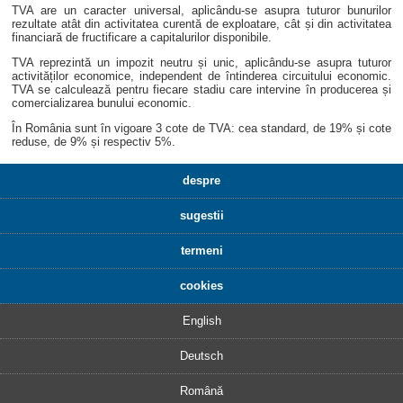
TVA are un caracter universal, aplicându-se asupra tuturor bunurilor
rezultate atât din activitatea curentă de exploatare, cât și din activitatea
financiară de fructificare a capitalurilor disponibile.
TVA reprezintă un impozit neutru și unic, aplicându-se asupra tuturor
activităților economice, independent de întinderea circuitului economic.
TVA se calculează pentru fiecare stadiu care intervine în producerea și
comercializarea bunului economic.
În România sunt în vigoare 3 cote de TVA: cea standard, de 19% și cote
reduse, de 9% și respectiv 5%.
despre
sugestii
termeni
cookies
English
Deutsch
Română