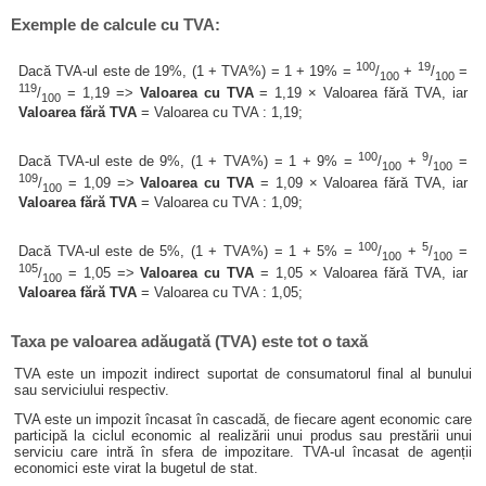
Exemple de calcule cu TVA:
100
19
Dacă TVA-ul este de 19%, (1 + TVA%) = 1 + 19% =
/
+
/
=
100
100
119
/
= 1,19 =>
Valoarea cu TVA
= 1,19 × Valoarea fără TVA, iar
100
Valoarea fără TVA
= Valoarea cu TVA : 1,19;
100
9
Dacă TVA-ul este de 9%, (1 + TVA%) = 1 + 9% =
/
+
/
=
100
100
109
/
= 1,09 =>
Valoarea cu TVA
= 1,09 × Valoarea fără TVA, iar
100
Valoarea fără TVA
= Valoarea cu TVA : 1,09;
100
5
Dacă TVA-ul este de 5%, (1 + TVA%) = 1 + 5% =
/
+
/
=
100
100
105
/
= 1,05 =>
Valoarea cu TVA
= 1,05 × Valoarea fără TVA, iar
100
Valoarea fără TVA
= Valoarea cu TVA : 1,05;
Taxa pe valoarea adăugată (TVA) este tot o taxă
TVA este un impozit indirect suportat de consumatorul final al bunului
sau serviciului respectiv.
TVA este un impozit încasat în cascadă, de fiecare agent economic care
participă la ciclul economic al realizării unui produs sau prestării unui
serviciu care intră în sfera de impozitare. TVA-ul încasat de agenții
economici este virat la bugetul de stat.