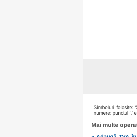
Simboluri folosite: 
numere: punctul '.' e
Mai multe operaț
» Adaugă TVA în 