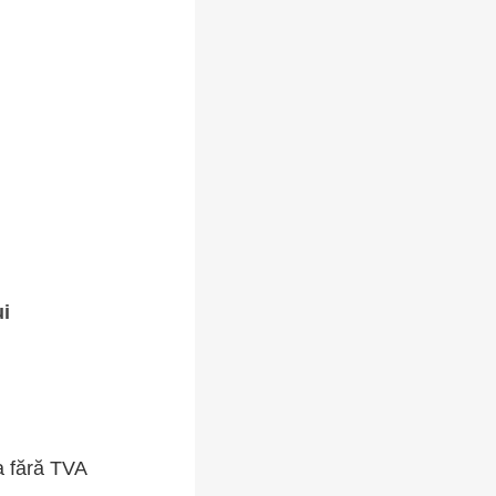
ui
a fără TVA