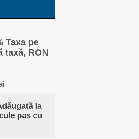
% Taxa pe
ă taxă, RON
ei
Adăugată la
cule pas cu