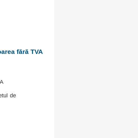
oarea fără TVA
VA
etul de