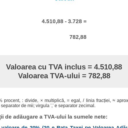
4.510,88 - 3.728 =
782,88
Valoarea cu TVA inclus = 4.510,88
Valoarea TVA-ului = 782,88
% procent, : divide, × multiplică, = egal, / linia fracției, ≈ apro
 separator de mii; virgula ',' e separator zecimal.
ii de adăugare a TVA-ului la sumele nete:
valoare de 20% (20 e Rata Taxei pe Valoarea Adău