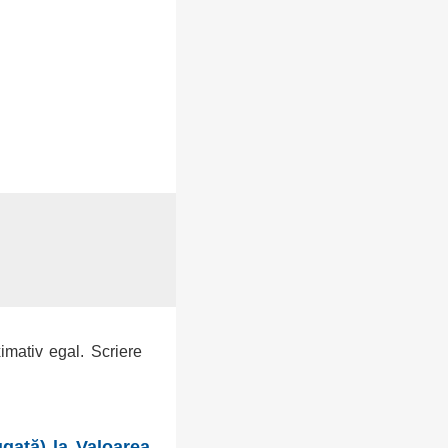
ximativ egal. Scriere
gată) la Valoarea