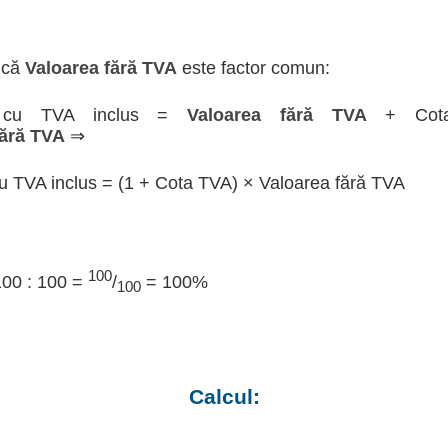
 că
Valoarea fără TVA
este factor comun:
a cu TVA inclus =
Valoarea fără TVA
+ Cot
fără TVA
⇒
u TVA inclus = (1 + Cota TVA) × Valoarea fără TVA
100
100 : 100 =
/
= 100%
100
Calcul: