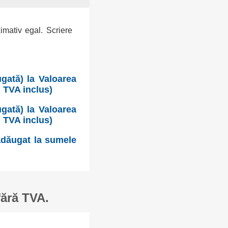
ximativ egal. Scriere
gată) la Valoarea
u TVA inclus)
gată) la Valoarea
u TVA inclus)
 adăugat la sumele
fără TVA.