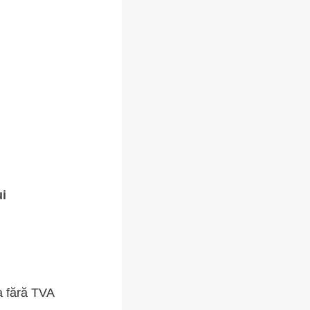
ui
a fără TVA