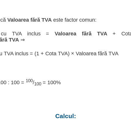
 că
Valoarea fără TVA
este factor comun:
a cu TVA inclus =
Valoarea fără TVA
+ Cot
fără TVA
⇒
u TVA inclus = (1 + Cota TVA) × Valoarea fără TVA
100
100 : 100 =
/
= 100%
100
Calcul: