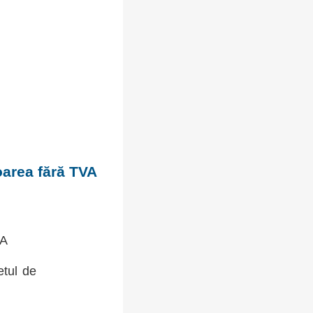
oarea fără TVA
VA
etul de