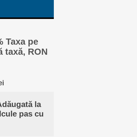
% Taxa pe
ă taxă, RON
ei
Adăugată la
lcule pas cu