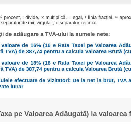
% procent, : divide, × multiplică, = egal, / linia fracției, ≈ apro
 separator de mii; virgula ',' e separator zecimal.
ii de adăugare a TVA-ului la sumele nete:
valoare de 16% (16 e Rata Taxei pe Valoarea Adău
ră TVA) de 387,74 pentru a calcula Valoarea Brută (c
valoare de 18% (18 e Rata Taxei pe Valoarea Adău
ră TVA) de 387,74 pentru a calcula Valoarea Brută (c
ulele efectuate de vizitatori: De la net la brut, TVA
zate lunar
xa pe Valoarea Adăugată) la valoarea 