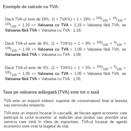
Exemple de calcule cu TVA:
100
19
Dacă TVA-ul este de 19%, (1 + TVA%) = 1 + 19% =
/
+
/
=
100
100
119
/
= 1,19 =>
Valoarea cu TVA
= 1,19 × Valoarea fără TVA, iar
100
Valoarea fără TVA
= Valoarea cu TVA : 1,19;
100
9
Dacă TVA-ul este de 9%, (1 + TVA%) = 1 + 9% =
/
+
/
=
100
100
109
/
= 1,09 =>
Valoarea cu TVA
= 1,09 × Valoarea fără TVA, iar
100
Valoarea fără TVA
= Valoarea cu TVA : 1,09;
100
5
Dacă TVA-ul este de 5%, (1 + TVA%) = 1 + 5% =
/
+
/
=
100
100
105
/
= 1,05 =>
Valoarea cu TVA
= 1,05 × Valoarea fără TVA, iar
100
Valoarea fără TVA
= Valoarea cu TVA : 1,05;
Taxa pe valoarea adăugată (TVA) este tot o taxă
TVA este un impozit indirect suportat de consumatorul final al bunului
sau serviciului respectiv.
TVA este un impozit încasat în cascadă, de fiecare agent economic care
participă la ciclul economic al realizării unui produs sau prestării unui
serviciu care intră în sfera de impozitare. TVA-ul încasat de agenții
economici este virat la bugetul de stat.