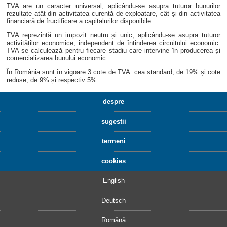
TVA are un caracter universal, aplicându-se asupra tuturor bunurilor
rezultate atât din activitatea curentă de exploatare, cât și din activitatea
financiară de fructificare a capitalurilor disponibile.
TVA reprezintă un impozit neutru și unic, aplicându-se asupra tuturor
activităților economice, independent de întinderea circuitului economic.
TVA se calculează pentru fiecare stadiu care intervine în producerea și
comercializarea bunului economic.
În România sunt în vigoare 3 cote de TVA: cea standard, de 19% și cote
reduse, de 9% și respectiv 5%.
despre
sugestii
termeni
cookies
English
Deutsch
Română