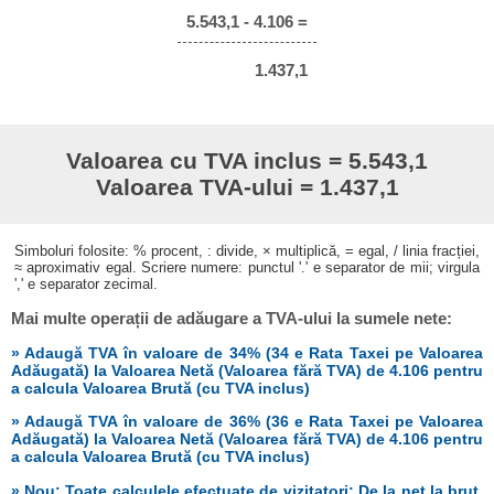
5.543,1 - 4.106 =
1.437,1
Valoarea cu TVA inclus = 5.543,1
Valoarea TVA-ului = 1.437,1
Simboluri folosite: % procent, : divide, × multiplică, = egal, / linia fracției,
≈ aproximativ egal. Scriere numere: punctul '.' e separator de mii; virgula
',' e separator zecimal.
Mai multe operații de adăugare a TVA-ului la sumele nete:
» Adaugă TVA în valoare de 34% (34 e Rata Taxei pe Valoarea
Adăugată) la Valoarea Netă (Valoarea fără TVA) de 4.106 pentru
a calcula Valoarea Brută (cu TVA inclus)
» Adaugă TVA în valoare de 36% (36 e Rata Taxei pe Valoarea
Adăugată) la Valoarea Netă (Valoarea fără TVA) de 4.106 pentru
a calcula Valoarea Brută (cu TVA inclus)
» Nou: Toate calculele efectuate de vizitatori: De la net la brut,