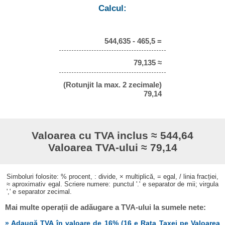
Calcul:
544,635 - 465,5 =
79,135 ≈
(Rotunjit la max. 2 zecimale)
79,14
Valoarea cu TVA inclus ≈ 544,64
Valoarea TVA-ului ≈ 79,14
Simboluri folosite: % procent, : divide, × multiplică, = egal, / linia fracției,
≈ aproximativ egal. Scriere numere: punctul '.' e separator de mii; virgula
',' e separator zecimal.
Mai multe operații de adăugare a TVA-ului la sumele nete:
» Adaugă TVA în valoare de 16% (16 e Rata Taxei pe Valoarea