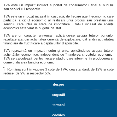
TVA este un impozit indirect suportat de consumatorul final al bunului
sau serviciului respectiv.
TVA este un impozit încasat în cascadă, de fiecare agent economic care
participă la ciclul economic al realizării unui produs sau prestării unui
serviciu care intră în sfera de impozitare. TVA-ul încasat de agenții
economici este virat la bugetul de stat.
TVA are un caracter universal, aplicându-se asupra tuturor bunurilor
rezultate atât din activitatea curentă de exploatare, cât și din activitatea
financiară de fructificare a capitalurilor disponibile.
TVA reprezintă un impozit neutru și unic, aplicându-se asupra tuturor
activităților economice, independent de întinderea circuitului economic.
TVA se calculează pentru fiecare stadiu care intervine în producerea și
comercializarea bunului economic.
În România sunt în vigoare 3 cote de TVA: cea standard, de 19% și cote
reduse, de 9% și respectiv 5%.
despre
sugestii
termeni
cookies