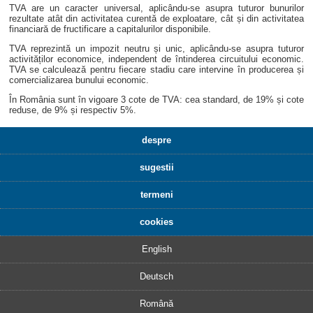
TVA are un caracter universal, aplicându-se asupra tuturor bunurilor
rezultate atât din activitatea curentă de exploatare, cât și din activitatea
financiară de fructificare a capitalurilor disponibile.
TVA reprezintă un impozit neutru și unic, aplicându-se asupra tuturor
activităților economice, independent de întinderea circuitului economic.
TVA se calculează pentru fiecare stadiu care intervine în producerea și
comercializarea bunului economic.
În România sunt în vigoare 3 cote de TVA: cea standard, de 19% și cote
reduse, de 9% și respectiv 5%.
despre
sugestii
termeni
cookies
English
Deutsch
Română