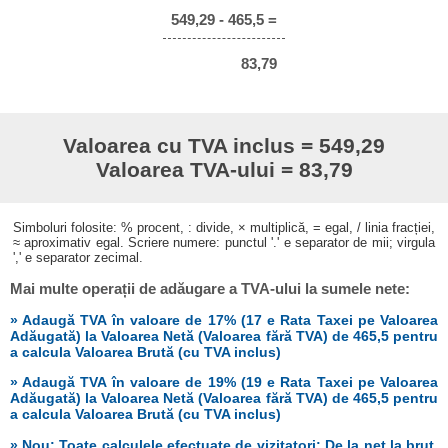
549,29 - 465,5 =
83,79
Valoarea cu TVA inclus = 549,29
Valoarea TVA-ului = 83,79
Simboluri folosite: % procent, : divide, × multiplică, = egal, / linia fracției,
≈ aproximativ egal. Scriere numere: punctul '.' e separator de mii; virgula
',' e separator zecimal.
Mai multe operații de adăugare a TVA-ului la sumele nete:
» Adaugă TVA în valoare de 17% (17 e Rata Taxei pe Valoarea
Adăugată) la Valoarea Netă (Valoarea fără TVA) de 465,5 pentru
a calcula Valoarea Brută (cu TVA inclus)
» Adaugă TVA în valoare de 19% (19 e Rata Taxei pe Valoarea
Adăugată) la Valoarea Netă (Valoarea fără TVA) de 465,5 pentru
a calcula Valoarea Brută (cu TVA inclus)
» Nou: Toate calculele efectuate de vizitatori: De la net la brut,