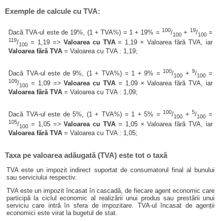
Exemple de calcule cu TVA:
100
19
Dacă TVA-ul este de 19%, (1 + TVA%) = 1 + 19% =
/
+
/
=
100
100
119
/
= 1,19 =>
Valoarea cu TVA
= 1,19 × Valoarea fără TVA, iar
100
Valoarea fără TVA
= Valoarea cu TVA : 1,19;
100
9
Dacă TVA-ul este de 9%, (1 + TVA%) = 1 + 9% =
/
+
/
=
100
100
109
/
= 1,09 =>
Valoarea cu TVA
= 1,09 × Valoarea fără TVA, iar
100
Valoarea fără TVA
= Valoarea cu TVA : 1,09;
100
5
Dacă TVA-ul este de 5%, (1 + TVA%) = 1 + 5% =
/
+
/
=
100
100
105
/
= 1,05 =>
Valoarea cu TVA
= 1,05 × Valoarea fără TVA, iar
100
Valoarea fără TVA
= Valoarea cu TVA : 1,05;
Taxa pe valoarea adăugată (TVA) este tot o taxă
TVA este un impozit indirect suportat de consumatorul final al bunului
sau serviciului respectiv.
TVA este un impozit încasat în cascadă, de fiecare agent economic care
participă la ciclul economic al realizării unui produs sau prestării unui
serviciu care intră în sfera de impozitare. TVA-ul încasat de agenții
economici este virat la bugetul de stat.