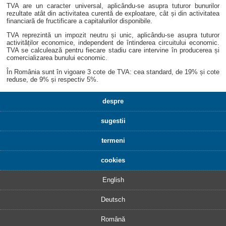
TVA are un caracter universal, aplicându-se asupra tuturor bunurilor
rezultate atât din activitatea curentă de exploatare, cât și din activitatea
financiară de fructificare a capitalurilor disponibile.
TVA reprezintă un impozit neutru și unic, aplicându-se asupra tuturor
activităților economice, independent de întinderea circuitului economic.
TVA se calculează pentru fiecare stadiu care intervine în producerea și
comercializarea bunului economic.
În România sunt în vigoare 3 cote de TVA: cea standard, de 19% și cote
reduse, de 9% și respectiv 5%.
despre
sugestii
termeni
cookies
English
Deutsch
Română