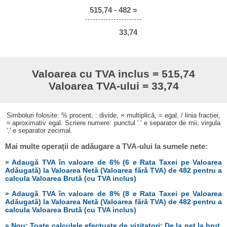
515,74 - 482 =
33,74
Valoarea cu TVA inclus = 515,74
Valoarea TVA-ului = 33,74
Simboluri folosite: % procent, : divide, × multiplică, = egal, / linia fracției,
≈ aproximativ egal. Scriere numere: punctul '.' e separator de mii; virgula
',' e separator zecimal.
Mai multe operații de adăugare a TVA-ului la sumele nete:
» Adaugă TVA în valoare de 6% (6 e Rata Taxei pe Valoarea
Adăugată) la Valoarea Netă (Valoarea fără TVA) de 482 pentru a
calcula Valoarea Brută (cu TVA inclus)
» Adaugă TVA în valoare de 8% (8 e Rata Taxei pe Valoarea
Adăugată) la Valoarea Netă (Valoarea fără TVA) de 482 pentru a
calcula Valoarea Brută (cu TVA inclus)
» Nou: Toate calculele efectuate de vizitatori: De la net la brut,