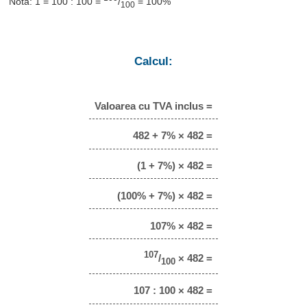
Notă: 1 = 100 : 100 =
/
= 100%
100
Calcul:
Valoarea cu TVA inclus =
482 + 7% × 482 =
(1 + 7%) × 482 =
(100% + 7%) × 482 =
107% × 482 =
107
/
× 482 =
100
107 : 100 × 482 =