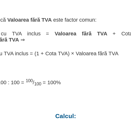
 că
Valoarea fără TVA
este factor comun:
a cu TVA inclus =
Valoarea fără TVA
+ Cot
fără TVA
⇒
u TVA inclus = (1 + Cota TVA) × Valoarea fără TVA
100
100 : 100 =
/
= 100%
100
Calcul: