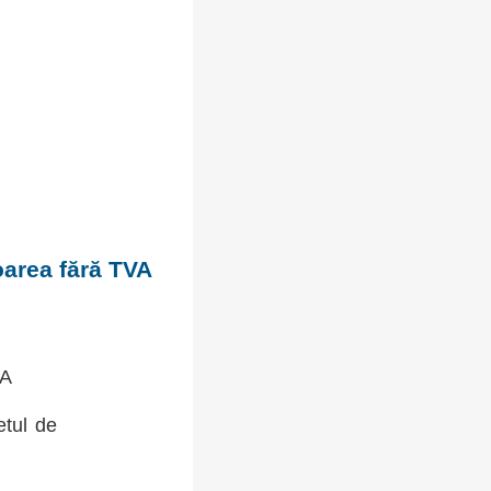
oarea fără TVA
VA
etul de