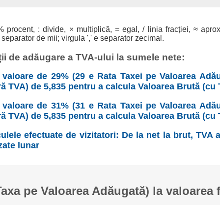
% procent, : divide, × multiplică, = egal, / linia fracției, ≈ apro
 separator de mii; virgula ',' e separator zecimal.
ii de adăugare a TVA-ului la sumele nete:
valoare de 29% (29 e Rata Taxei pe Valoarea Adău
ră TVA) de 5,835 pentru a calcula Valoarea Brută (cu 
valoare de 31% (31 e Rata Taxei pe Valoarea Adău
ră TVA) de 5,835 pentru a calcula Valoarea Brută (cu 
ulele efectuate de vizitatori: De la net la brut, TVA
zate lunar
xa pe Valoarea Adăugată) la valoarea 