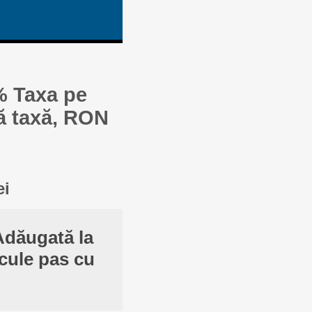
% Taxa pe
ă taxă, RON
ei
Adăugată la
cule pas cu