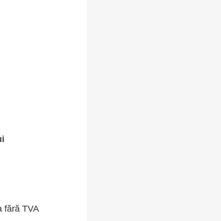
ui
a fără TVA