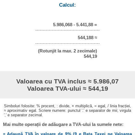
Calcul:
5.986,068 - 5.441,88 =
544,188 ≈
(Rotunjit la max. 2 zecimale)
544,19
Valoarea cu TVA inclus ≈ 5.986,07
Valoarea TVA-ului ≈ 544,19
Simboluri folosite: % procent, : divide, × multiplică, = egal, / linia fracției,
≈ aproximativ egal. Scriere numere: punctul '.' e separator de mii; virgula
',' e separator zecimal.
Mai multe operații de adăugare a TVA-ului la sumele nete:
» Adaugă TVA în valoare de 9% (9 e Rata Taxei pe Valoarea