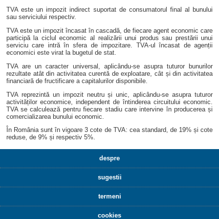
TVA este un impozit indirect suportat de consumatorul final al bunului
sau serviciului respectiv.
TVA este un impozit încasat în cascadă, de fiecare agent economic care
participă la ciclul economic al realizării unui produs sau prestării unui
serviciu care intră în sfera de impozitare. TVA-ul încasat de agenții
economici este virat la bugetul de stat.
TVA are un caracter universal, aplicându-se asupra tuturor bunurilor
rezultate atât din activitatea curentă de exploatare, cât și din activitatea
financiară de fructificare a capitalurilor disponibile.
TVA reprezintă un impozit neutru și unic, aplicându-se asupra tuturor
activităților economice, independent de întinderea circuitului economic.
TVA se calculează pentru fiecare stadiu care intervine în producerea și
comercializarea bunului economic.
În România sunt în vigoare 3 cote de TVA: cea standard, de 19% și cote
reduse, de 9% și respectiv 5%.
despre
sugestii
termeni
cookies