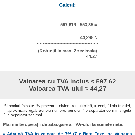
Calcul:
597,618 - 553,35 =
44,268 ≈
(Rotunjit la max. 2 zecimale)
44,27
Valoarea cu TVA inclus ≈ 597,62
Valoarea TVA-ului ≈ 44,27
Simboluri folosite: % procent, : divide, × multiplică, = egal, / linia fracției,
≈ aproximativ egal. Scriere numere: punctul '.' e separator de mii; virgula
',' e separator zecimal.
Mai multe operații de adăugare a TVA-ului la sumele nete:
» Adaugă TVA în valoare de 7% (7 e Rata Taxei pe Valoarea