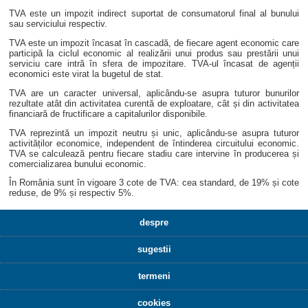
TVA este un impozit indirect suportat de consumatorul final al bunului
sau serviciului respectiv.
TVA este un impozit încasat în cascadă, de fiecare agent economic care
participă la ciclul economic al realizării unui produs sau prestării unui
serviciu care intră în sfera de impozitare. TVA-ul încasat de agenții
economici este virat la bugetul de stat.
TVA are un caracter universal, aplicându-se asupra tuturor bunurilor
rezultate atât din activitatea curentă de exploatare, cât și din activitatea
financiară de fructificare a capitalurilor disponibile.
TVA reprezintă un impozit neutru și unic, aplicându-se asupra tuturor
activităților economice, independent de întinderea circuitului economic.
TVA se calculează pentru fiecare stadiu care intervine în producerea și
comercializarea bunului economic.
În România sunt în vigoare 3 cote de TVA: cea standard, de 19% și cote
reduse, de 9% și respectiv 5%.
despre
sugestii
termeni
cookies