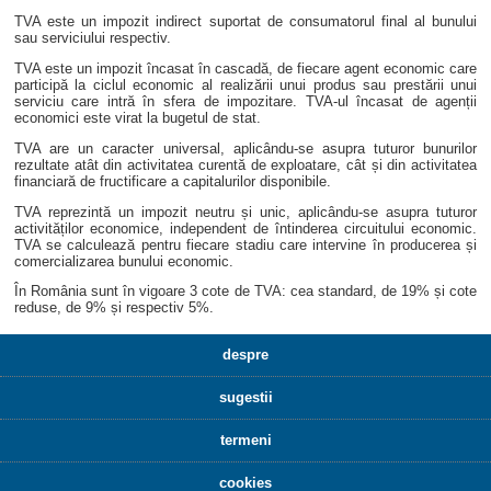
TVA este un impozit indirect suportat de consumatorul final al bunului
sau serviciului respectiv.
TVA este un impozit încasat în cascadă, de fiecare agent economic care
participă la ciclul economic al realizării unui produs sau prestării unui
serviciu care intră în sfera de impozitare. TVA-ul încasat de agenții
economici este virat la bugetul de stat.
TVA are un caracter universal, aplicându-se asupra tuturor bunurilor
rezultate atât din activitatea curentă de exploatare, cât și din activitatea
financiară de fructificare a capitalurilor disponibile.
TVA reprezintă un impozit neutru și unic, aplicându-se asupra tuturor
activităților economice, independent de întinderea circuitului economic.
TVA se calculează pentru fiecare stadiu care intervine în producerea și
comercializarea bunului economic.
În România sunt în vigoare 3 cote de TVA: cea standard, de 19% și cote
reduse, de 9% și respectiv 5%.
despre
sugestii
termeni
cookies