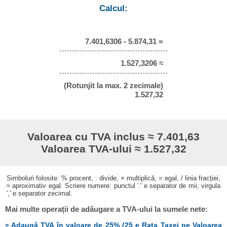
Calcul:
7.401,6306 - 5.874,31 =
1.527,3206 ≈
(Rotunjit la max. 2 zecimale)
1.527,32
Valoarea cu TVA inclus ≈ 7.401,63
Valoarea TVA-ului ≈ 1.527,32
Simboluri folosite: % procent, : divide, × multiplică, = egal, / linia fracției,
≈ aproximativ egal. Scriere numere: punctul '.' e separator de mii; virgula
',' e separator zecimal.
Mai multe operații de adăugare a TVA-ului la sumele nete:
» Adaugă TVA în valoare de 25% (25 e Rata Taxei pe Valoarea