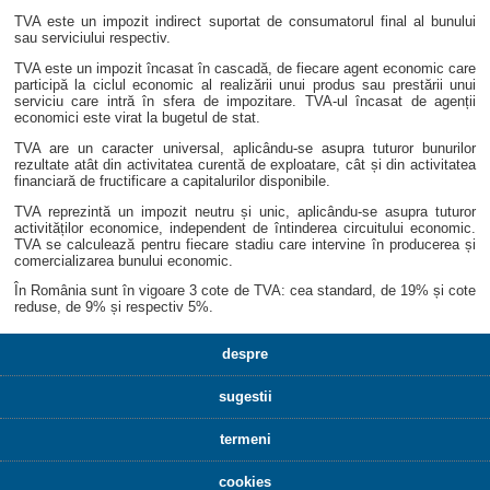
TVA este un impozit indirect suportat de consumatorul final al bunului
sau serviciului respectiv.
TVA este un impozit încasat în cascadă, de fiecare agent economic care
participă la ciclul economic al realizării unui produs sau prestării unui
serviciu care intră în sfera de impozitare. TVA-ul încasat de agenții
economici este virat la bugetul de stat.
TVA are un caracter universal, aplicându-se asupra tuturor bunurilor
rezultate atât din activitatea curentă de exploatare, cât și din activitatea
financiară de fructificare a capitalurilor disponibile.
TVA reprezintă un impozit neutru și unic, aplicându-se asupra tuturor
activităților economice, independent de întinderea circuitului economic.
TVA se calculează pentru fiecare stadiu care intervine în producerea și
comercializarea bunului economic.
În România sunt în vigoare 3 cote de TVA: cea standard, de 19% și cote
reduse, de 9% și respectiv 5%.
despre
sugestii
termeni
cookies