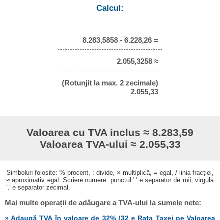
Calcul:
8.283,5858 - 6.228,26 =
2.055,3258 ≈
(Rotunjit la max. 2 zecimale)
2.055,33
Valoarea cu TVA inclus ≈ 8.283,59
Valoarea TVA-ului ≈ 2.055,33
Simboluri folosite: % procent, : divide, × multiplică, = egal, / linia fracției,
≈ aproximativ egal. Scriere numere: punctul '.' e separator de mii; virgula
',' e separator zecimal.
Mai multe operații de adăugare a TVA-ului la sumele nete:
» Adaugă TVA în valoare de 32% (32 e Rata Taxei pe Valoarea