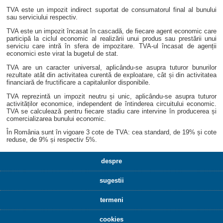
TVA este un impozit indirect suportat de consumatorul final al bunului
sau serviciului respectiv.
TVA este un impozit încasat în cascadă, de fiecare agent economic care
participă la ciclul economic al realizării unui produs sau prestării unui
serviciu care intră în sfera de impozitare. TVA-ul încasat de agenții
economici este virat la bugetul de stat.
TVA are un caracter universal, aplicându-se asupra tuturor bunurilor
rezultate atât din activitatea curentă de exploatare, cât și din activitatea
financiară de fructificare a capitalurilor disponibile.
TVA reprezintă un impozit neutru și unic, aplicându-se asupra tuturor
activităților economice, independent de întinderea circuitului economic.
TVA se calculează pentru fiecare stadiu care intervine în producerea și
comercializarea bunului economic.
În România sunt în vigoare 3 cote de TVA: cea standard, de 19% și cote
reduse, de 9% și respectiv 5%.
despre
sugestii
termeni
cookies