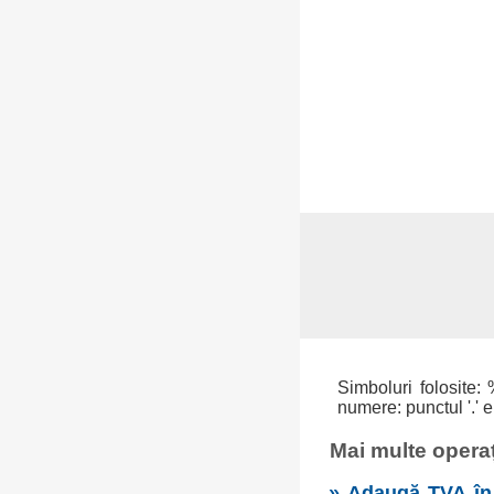
Simboluri folosite: 
numere: punctul '.' e
Mai multe operaț
» Adaugă TVA în 