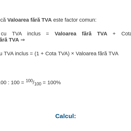
 că
Valoarea fără TVA
este factor comun:
a cu TVA inclus =
Valoarea fără TVA
+ Cot
fără TVA
⇒
u TVA inclus = (1 + Cota TVA) × Valoarea fără TVA
100
100 : 100 =
/
= 100%
100
Calcul: