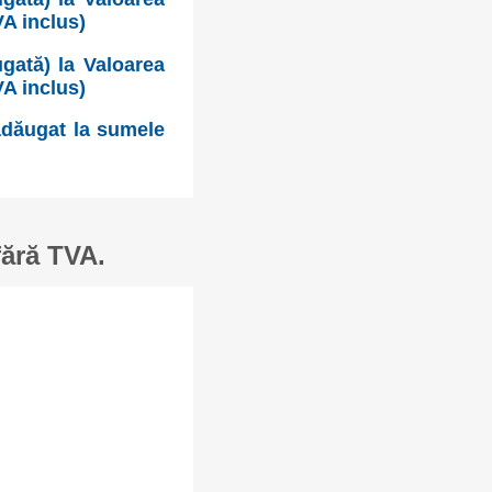
VA inclus)
gată) la Valoarea
VA inclus)
 adăugat la sumele
fără TVA.