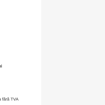
ui
a fără TVA