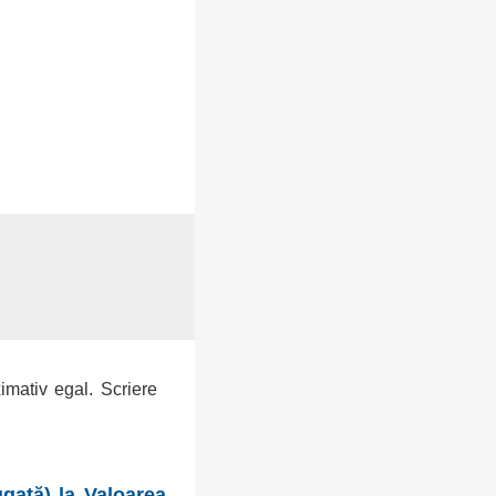
ximativ egal. Scriere
gată) la Valoarea