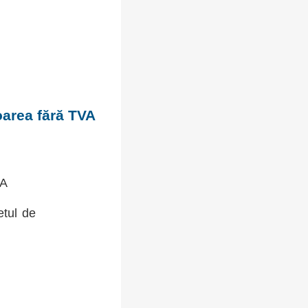
oarea fără TVA
VA
etul de