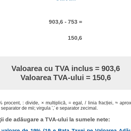
903,6 - 753 =
150,6
Valoarea cu TVA inclus = 903,6
Valoarea TVA-ului = 150,6
% procent, : divide, × multiplică, = egal, / linia fracției, ≈ apro
 separator de mii; virgula ',' e separator zecimal.
ii de adăugare a TVA-ului la sumele nete:
valoare de 19% (19 e Rata Taxei pe Valoarea Adău