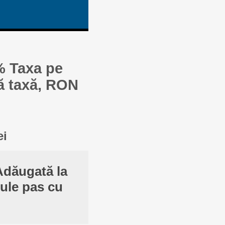
% Taxa pe
ă taxă, RON
ei
Adăugată la
cule pas cu