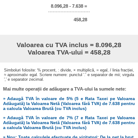
8.096,28 - 7.638 =
458,28
Valoarea cu TVA inclus = 8.096,28
Valoarea TVA-ului = 458,28
Simboluri folosite: % procent, : divide, × multiplică, = egal, / linia fracției,
≈ aproximativ egal. Scriere numere: punctul '.' e separator de mii; virgula
',' e separator zecimal.
Mai multe operații de adăugare a TVA-ului la sumele nete:
» Adaugă TVA în valoare de 5% (5 e Rata Taxei pe Valoarea
Adăugată) la Valoarea Netă (Valoarea fără TVA) de 7.638 pentru
a calcula Valoarea Brută (cu TVA inclus)
» Adaugă TVA în valoare de 7% (7 e Rata Taxei pe Valoarea
Adăugată) la Valoarea Netă (Valoarea fără TVA) de 7.638 pentru
a calcula Valoarea Brută (cu TVA inclus)
» Nou: Toate calculele efectuate de vizitatori: De la net la brut,