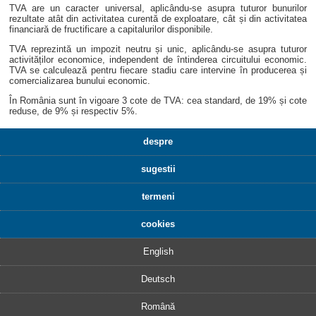
TVA are un caracter universal, aplicându-se asupra tuturor bunurilor
rezultate atât din activitatea curentă de exploatare, cât și din activitatea
financiară de fructificare a capitalurilor disponibile.
TVA reprezintă un impozit neutru și unic, aplicându-se asupra tuturor
activităților economice, independent de întinderea circuitului economic.
TVA se calculează pentru fiecare stadiu care intervine în producerea și
comercializarea bunului economic.
În România sunt în vigoare 3 cote de TVA: cea standard, de 19% și cote
reduse, de 9% și respectiv 5%.
despre
sugestii
termeni
cookies
English
Deutsch
Română