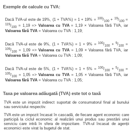
Exemple de calcule cu TVA:
100
19
Dacă TVA-ul este de 19%, (1 + TVA%) = 1 + 19% =
/
+
/
=
100
100
119
/
= 1,19 =>
Valoarea cu TVA
= 1,19 × Valoarea fără TVA, iar
100
Valoarea fără TVA
= Valoarea cu TVA : 1,19;
100
9
Dacă TVA-ul este de 9%, (1 + TVA%) = 1 + 9% =
/
+
/
=
100
100
109
/
= 1,09 =>
Valoarea cu TVA
= 1,09 × Valoarea fără TVA, iar
100
Valoarea fără TVA
= Valoarea cu TVA : 1,09;
100
5
Dacă TVA-ul este de 5%, (1 + TVA%) = 1 + 5% =
/
+
/
=
100
100
105
/
= 1,05 =>
Valoarea cu TVA
= 1,05 × Valoarea fără TVA, iar
100
Valoarea fără TVA
= Valoarea cu TVA : 1,05;
Taxa pe valoarea adăugată (TVA) este tot o taxă
TVA este un impozit indirect suportat de consumatorul final al bunului
sau serviciului respectiv.
TVA este un impozit încasat în cascadă, de fiecare agent economic care
participă la ciclul economic al realizării unui produs sau prestării unui
serviciu care intră în sfera de impozitare. TVA-ul încasat de agenții
economici este virat la bugetul de stat.