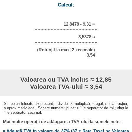
Calcul:
12,8478 - 9,31 =
3,5378 ≈
(Rotunjit la max. 2 zecimale)
3,54
Valoarea cu TVA inclus ≈ 12,85
Valoarea TVA-ului ≈ 3,54
Simboluri folosite: % procent, : divide, × multiplică, = egal, / linia fracției,
≈ aproximativ egal. Scriere numere: punctul '.' e separator de mii; virgula
',' e separator zecimal.
Mai multe operații de adăugare a TVA-ului la sumele nete:
» Adaugă TVA în valoare de 37% (37 e Rata Taxei pe Valoarea