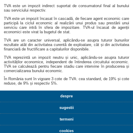
TVA este un impozit indirect suportat de consumatorul final al bunului
sau serviciului respectiv.
TVA este un impozit încasat în cascadă, de fiecare agent economic care
participă la ciclul economic al realizării unui produs sau prestării unui
serviciu care intră în sfera de impozitare. TVA-ul încasat de agenții
economici este virat la bugetul de stat.
TVA are un caracter universal, aplicându-se asupra tuturor bunurilor
rezultate atât din activitatea curentă de exploatare, cât și din activitatea
financiară de fructificare a capitalurilor disponibile.
TVA reprezintă un impozit neutru și unic, aplicându-se asupra tuturor
activităților economice, independent de întinderea circuitului economic.
TVA se calculează pentru fiecare stadiu care intervine în producerea și
comercializarea bunului economic.
În România sunt în vigoare 3 cote de TVA: cea standard, de 19% și cote
reduse, de 9% și respectiv 5%.
despre
sugestii
termeni
cookies