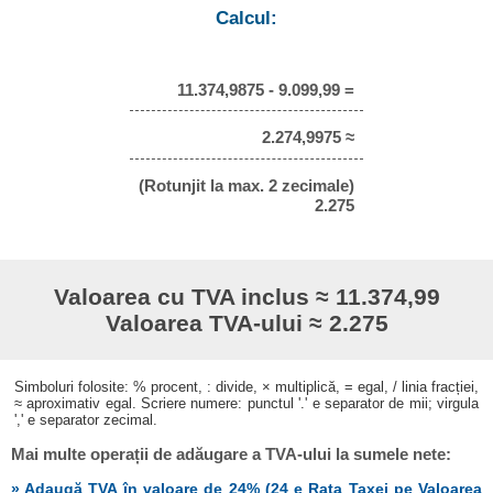
Calcul:
11.374,9875 - 9.099,99 =
2.274,9975 ≈
(Rotunjit la max. 2 zecimale)
2.275
Valoarea cu TVA inclus ≈ 11.374,99
Valoarea TVA-ului ≈ 2.275
Simboluri folosite: % procent, : divide, × multiplică, = egal, / linia fracției,
≈ aproximativ egal. Scriere numere: punctul '.' e separator de mii; virgula
',' e separator zecimal.
Mai multe operații de adăugare a TVA-ului la sumele nete:
» Adaugă TVA în valoare de 24% (24 e Rata Taxei pe Valoarea