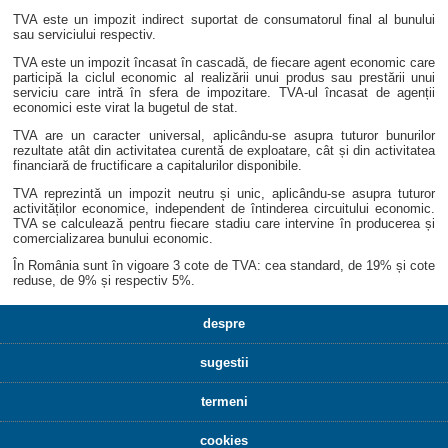
TVA este un impozit indirect suportat de consumatorul final al bunului
sau serviciului respectiv.
TVA este un impozit încasat în cascadă, de fiecare agent economic care
participă la ciclul economic al realizării unui produs sau prestării unui
serviciu care intră în sfera de impozitare. TVA-ul încasat de agenții
economici este virat la bugetul de stat.
TVA are un caracter universal, aplicându-se asupra tuturor bunurilor
rezultate atât din activitatea curentă de exploatare, cât și din activitatea
financiară de fructificare a capitalurilor disponibile.
TVA reprezintă un impozit neutru și unic, aplicându-se asupra tuturor
activităților economice, independent de întinderea circuitului economic.
TVA se calculează pentru fiecare stadiu care intervine în producerea și
comercializarea bunului economic.
În România sunt în vigoare 3 cote de TVA: cea standard, de 19% și cote
reduse, de 9% și respectiv 5%.
despre
sugestii
termeni
cookies