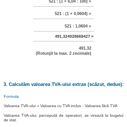
521 : (1 + 6,04 : 100) =
521 : (1 + 0,0604) =
521 : 1,0604 =
491,324028668427 ≈
491,32
(Rotunjit la max. 2 zecimale)
3. Calculăm valoarea TVA-ului extras (scăzut, dedus):
Formula:
Valoarea TVA-ului = Valoarea cu TVA inclus - Valoarea fără TVA
Valoarea TVA-ului, percepută de operatori, se virează la bugetul
de stat.