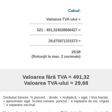
Calcul:
Valoarea TVA-ului =
521 - 491,324028668427 =
29,675971331573 ≈
29,68
(Rotunjit la max. 2 zecimale)
Valoarea fără TVA ≈ 491,32
Valoarea TVA-ului ≈ 29,68
Simboluri folosite: % procent, : divide, × multiplică, = egal, / linia fracției,
≈ aproximativ egal. Scriere numere: punctul '.' e separator de mii; virgula
',' e separator zecimal.