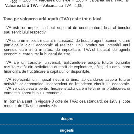
/
= 1,05 =>
Valoarea cu TVA
= 1,05 × Valoarea fără TVA, iar
100
Valoarea fără TVA
= Valoarea cu TVA : 1,05;
Taxa pe valoarea adăugată (TVA) este tot o taxă
TVA este un impozit indirect suportat de consumatorul final al bunului
sau serviciului respectiv.
TVA este un impozit încasat în cascadă, de fiecare agent economic care
participă la ciclul economic al realizării unui produs sau prestării unui
serviciu care intră în sfera de impozitare. TVA-ul încasat de agenții
economici este virat la bugetul de stat.
TVA are un caracter universal, aplicându-se asupra tuturor bunurilor
rezultate atât din activitatea curentă de exploatare, cât și din activitatea
financiară de fructificare a capitalurilor disponibile.
TVA reprezintă un impozit neutru și unic, aplicându-se asupra tuturor
activităților economice, independent de întinderea circuitului economic.
TVA se calculează pentru fiecare stadiu care intervine în producerea și
comercializarea bunului economic.
În România sunt în vigoare 3 cote de TVA: cea standard, de 19% și cote
reduse, de 9% și respectiv 5%.
despre
sugestii