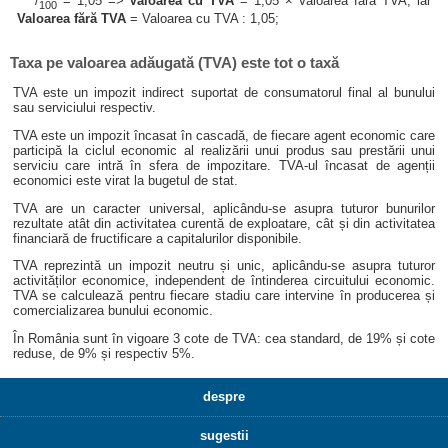
/
= 1,05 =>
Valoarea cu TVA
= 1,05 × Valoarea fără TVA, iar
100
Valoarea fără TVA
= Valoarea cu TVA : 1,05;
Taxa pe valoarea adăugată (TVA) este tot o taxă
TVA este un impozit indirect suportat de consumatorul final al bunului
sau serviciului respectiv.
TVA este un impozit încasat în cascadă, de fiecare agent economic care
participă la ciclul economic al realizării unui produs sau prestării unui
serviciu care intră în sfera de impozitare. TVA-ul încasat de agenții
economici este virat la bugetul de stat.
TVA are un caracter universal, aplicându-se asupra tuturor bunurilor
rezultate atât din activitatea curentă de exploatare, cât și din activitatea
financiară de fructificare a capitalurilor disponibile.
TVA reprezintă un impozit neutru și unic, aplicându-se asupra tuturor
activităților economice, independent de întinderea circuitului economic.
TVA se calculează pentru fiecare stadiu care intervine în producerea și
comercializarea bunului economic.
În România sunt în vigoare 3 cote de TVA: cea standard, de 19% și cote
reduse, de 9% și respectiv 5%.
despre
sugestii