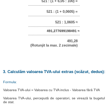
521 : (1 + 6,05 : 100) =
521 : (1 + 0,0605) =
521 : 1,0605 ≈
491,277699198491 ≈
491,28
(Rotunjit la max. 2 zecimale)
3. Calculăm valoarea TVA-ului extras (scăzut, dedus):
Formula:
Valoarea TVA-ului = Valoarea cu TVA inclus - Valoarea fără TVA
Valoarea TVA-ului, percepută de operatori, se virează la bugetul
de stat.