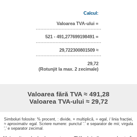
Calcul:
Valoarea TVA-ului =
521 - 491,277699198491 =
29,722300801509 ≈
29,72
(Rotunjit la max. 2 zecimale)
Valoarea fără TVA ≈ 491,28
Valoarea TVA-ului ≈ 29,72
Simboluri folosite: % procent, : divide, × multiplică, = egal, / linia fracției,
≈ aproximativ egal. Scriere numere: punctul '.' e separator de mii; virgula
',' e separator zecimal.